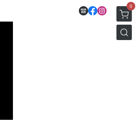
0
收藏
壽屋相關商品
動漫作品區
PVC公仔
景品