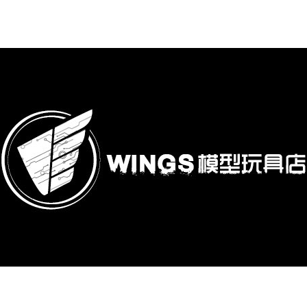
購專區
鋼彈模型
萬代其他類組裝模型
可動收藏/可動公仔
合金可動