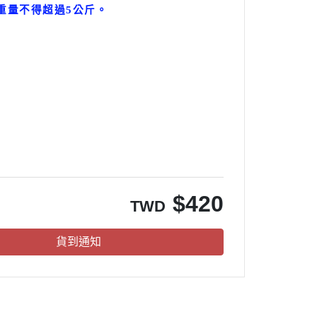
重量不得超過5公斤
。
。
$
420
TWD
貨到通知