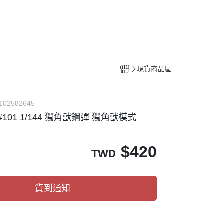
工具
水貼紙
模型專用支架
HOBBY JAPAN 月刊
現貨商品區
102582645
#101 1/144 獨角獸鋼彈 獨角獸模式
$
420
TWD
貨到通知