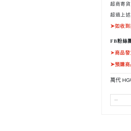
超商寄
超過上述
➤
如收到
FB粉絲團
➤
商品發
➤
預購商
萬代 HG