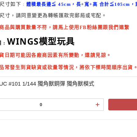
貨尺寸如下
:
體積最長邊
≦
45cm，長+寬+高 合計
≦
105cm，
尺寸，請同意變更為
轉帳匯款完
郵局或
宅配
。
商品與購買數量不符，請馬上使用FB粉絲團跟我們連繫
WINGS模型玩具
 :
貨日期可能因各廠商因素有所變動，還請見諒。
品常發生到貨缺貨或砍量等情況，將依下標時間順序出貨
UC #101 1/144 獨角獸鋼彈 獨角獸模式