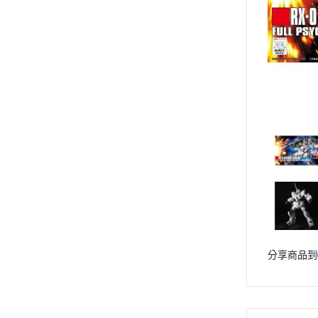
動漫作品區
PVC公仔
景品
GSC 好微笑
摩動核組裝模型
Figuarts ZERO
Figuarts mini
Megahouse
VOLKS 造型村
WCF系列
盒玩、扭蛋
漆料工具
分享商品到
水貼紙
模型專用支架