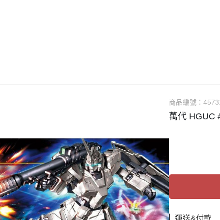
guarts mini
Megahouse
VOLKS 造型村
WCF系列
盒玩、扭蛋
漆料
商品編號：
4573
萬代 HGUC 
運送&付款