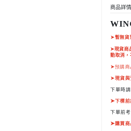
HOBBY JAPAN 月刊
商品詳
WIN
➤
暫無貨
➤現貨商
動取消，
➤
預購商
➤
現貨與
下單時請
➤
下標前
下單前考
➤
購買商