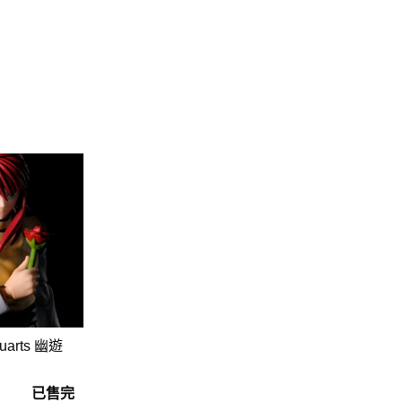
guarts mini
Megahouse
VOLKS 造型村
WCF系列
盒玩、扭蛋
漆料
uarts 幽遊
已售完