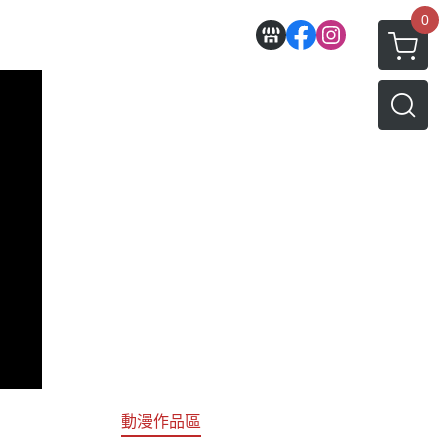
0
收藏
壽屋相關商品
動漫作品區
PVC公仔
景品