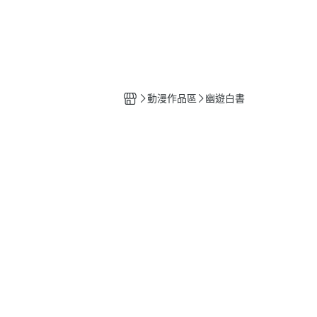
工具
水貼紙
模型專用支架
HOBBY JAPAN 月刊
動漫作品區
幽遊白書