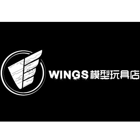
購專區
鋼彈模型
萬代其他類組裝模型
可動收藏/可動公仔
合金可動