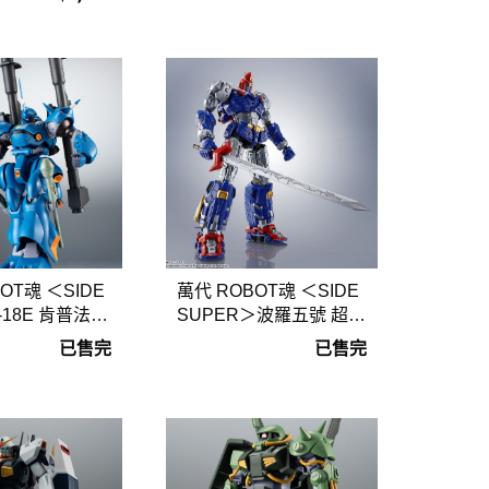
OT魂 ＜SIDE
萬代 ROBOT魂 ＜SIDE
-18E 肯普法 v
SUPER＞波羅五號 超電
M.E
磁機器人 VOLTES V
已售完
已售完