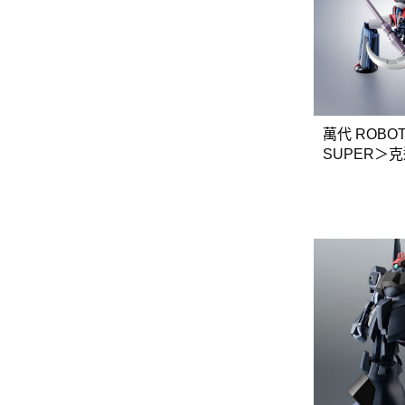
GSC 好微笑
摩動核組裝模型
Figuarts ZERO
Figuarts mini
Megahouse
萬代 ROBOT
VOLKS 造型村
SUPER＞
WCF系列
戰神U
盒玩、扭蛋
漆料工具
水貼紙
模型專用支架
HOBBY JAPAN 月刊