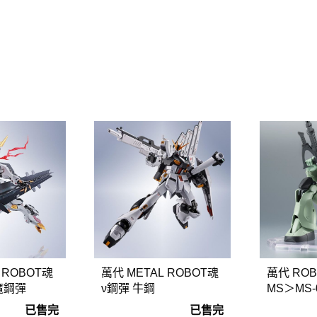
guarts mini
Megahouse
VOLKS 造型村
WCF系列
盒玩、扭蛋
漆料
 ROBOT魂
萬代 METAL ROBOT魂
萬代 ROB
魔鋼彈
ν鋼彈 牛鋼
MS＞MS
ver. A.N.I
已售完
已售完