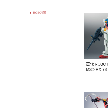
NECA
ROBOT魂
figma
S.H.MonsterArts
S.H.Figuarts
鋼彈 UNIVERSE
FLAME TOYS
蝸之殼
SUPER DUCK
萬代 ROBOT
海洋堂
MS＞RX-78-
合金可動收藏
A.N.I.M.E
壽屋相關商品
動漫作品區
PVC公仔
景品