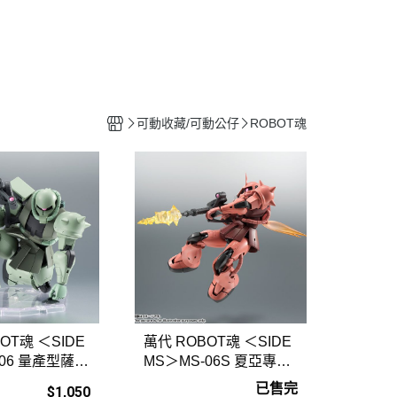
工具
水貼紙
模型專用支架
HOBBY JAPAN 月刊
可動收藏/可動公仔
ROBOT魂
OT魂 ＜SIDE
萬代 ROBOT魂 ＜SIDE
-06 量產型薩克
MS＞MS-06S 夏亞專用
.M.E
薩克II ver. A.N.I.M.E
已售完
$1,050