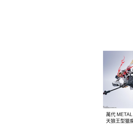
GSC 好微笑
摩動核組裝模型
Figuarts ZERO
Fi
關於
首頁
全部商品
現貨商品區
特價專區
預購專區
鋼彈模型
萬代其他類組裝模型
萬代 METAL
可動收藏/可動公仔
天狼王型獵
threezero
ANIPLEX