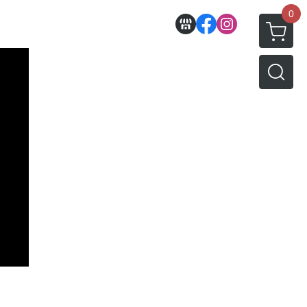
0
收藏
壽屋相關商品
動漫作品區
PVC公仔
景品