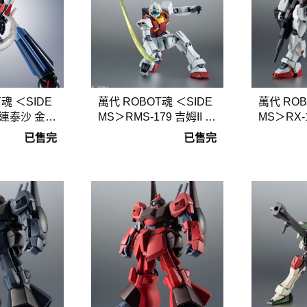
魂 ＜SIDE
萬代 ROBOT魂 ＜SIDE
萬代 ROB
克連泰沙 金剛
MS＞RMS-179 吉姆II 地
MS＞RX-1
球聯邦軍 ver. A.N.I.M.E
幽谷 ver. A
已售完
已售完