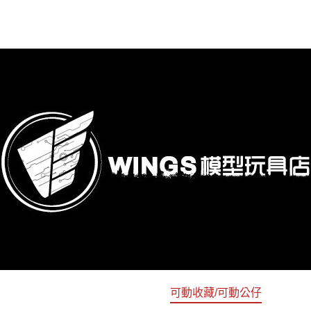
購專區
鋼彈模型
萬代其他類組裝模型
可動收藏/可動公仔
合金可動