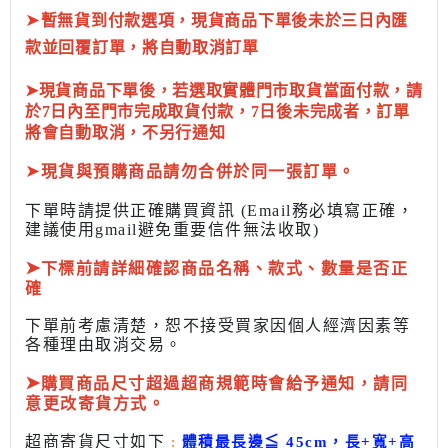
➤
暫無貨到付款選項，現貨商品下單後未於三日內匯
款並回覆訂單，將自動取消訂單
➤現貨商品下單後，若選取實體門市取貨當面付款，請
於7日內至門市完成取貨付款，7日後未完成者，訂單
將會自動取消，不另行通知
➤
現貨與預購商品請勿合併於同一張訂單。
下單時請提供正確購買資訊 (Email務必填寫正確，
建議使用gmail避免重要信件無法收取)
➤
下標前
請詳細確認商品名稱、款式、數量是否正
確
下單前考慮清楚，恕不接受買家因個人經濟因素
等
各種理由取消交易。
➤
購買商品尺寸超過超商規範時會給予
通知，請同
意更改寄貨方式。
超商寄貨尺寸如下
:
體積最長邊
≦
45cm，長+寬+高