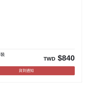
。
悍裝
$
840
TWD
貨到通知