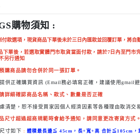
情
GS購物須知 :
到付款選項，現貨商品下單後未於三日內匯款並回覆訂單，將自
品下單後，若選取實體門市取貨當面付款，請於7日內至門市
不另行通知
預購商品請勿合併於同一張訂單。
提供正確購買資訊 (Email務必填寫正確，建議使用gmai
請詳細確認商品名稱、款式、數量是否正確
慮清楚，恕不接受買家因個人經濟因素
等各種理由取消交
品尺寸超過超商規範時會給予
通知，請同意更改寄貨方式
貨尺寸如下
:
體積最長邊
≦
45cm，長+寬+高 合計
≦
105cm，