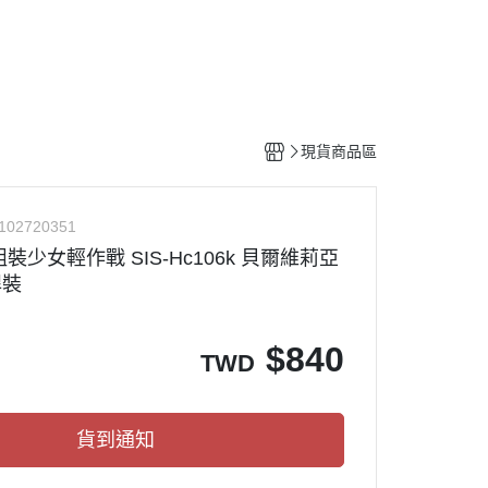
工具
水貼紙
模型專用支架
HOBBY JAPAN 月刊
現貨商品區
102720351
組裝少女輕作戰 SIS-Hc106k 貝爾維莉亞
悍裝
$
840
TWD
貨到通知