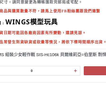
尺寸，請同意變更為
轉帳匯款完
郵局或
宅配
。
商品與購買數量不符，請馬上使用FB粉絲團跟我們連繫
WINGS模型玩具
 :
貨日期可能因各廠商因素有所變動，還請見諒。
品常發生到貨缺貨或砍量等情況，將依下標時間順序出貨
MS 組裝少女輕作戰 SIS-Hc106k 貝爾維莉亞=伯里斯 剽