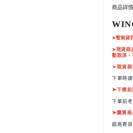
HOBBY JAPAN 月刊
商品詳
WIN
➤暫無貨
➤現貨商
動取消，
➤
現貨與
下單時請
➤
下標前
下單前考
➤
購買商
超商寄