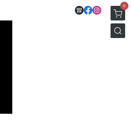
0
收藏
壽屋相關商品
動漫作品區
PVC公仔
景品