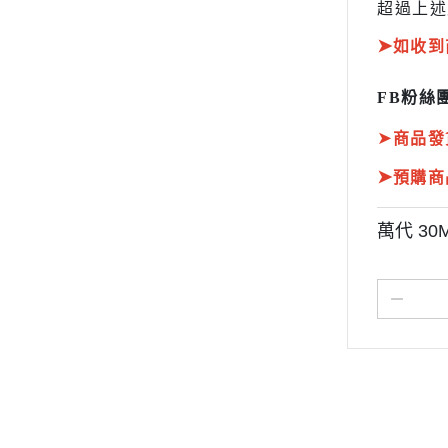
超過上述
➤
如收到
FB粉絲團
➤
商品發
➤
預購商
萬代 30