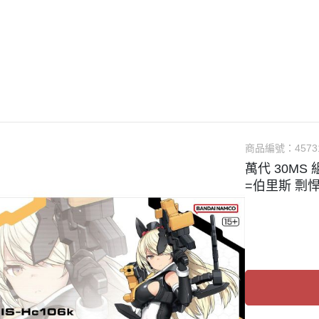
guarts mini
Megahouse
VOLKS 造型村
WCF系列
盒玩、扭蛋
漆料
商品編號：
4573
萬代 30MS 
=伯里斯 剽