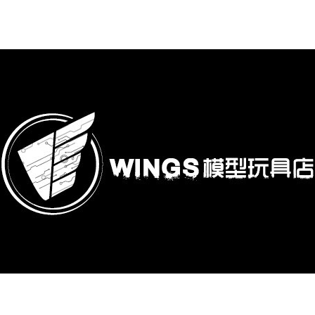
購專區
鋼彈模型
萬代其他類組裝模型
可動收藏/可動公仔
合金可動