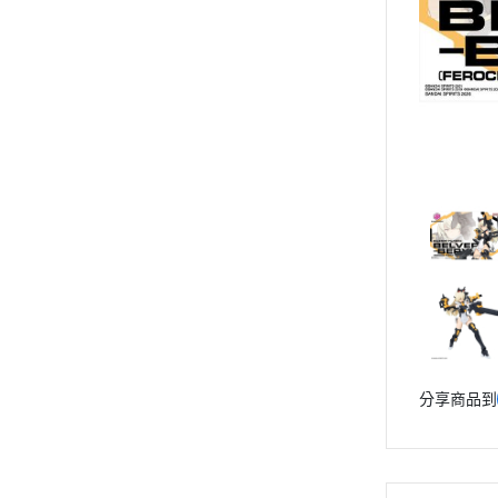
動漫作品區
PVC公仔
景品
GSC 好微笑
摩動核組裝模型
Figuarts ZERO
Figuarts mini
Megahouse
VOLKS 造型村
WCF系列
盒玩、扭蛋
漆料工具
分享商品到
水貼紙
模型專用支架