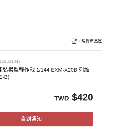
工具
水貼紙
模型專用支架
HOBBY JAPAN 月刊
現貨商品區
102691842
組裝模型輕作戰 1/144 EXM-X20B 列維
-B)
$
420
TWD
貨到通知