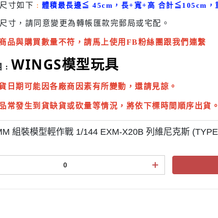
貨尺寸如下
:
體積最長邊
≦
45cm，長+寬+高 合計
≦
105cm，
尺寸，請同意變更為
轉帳匯款完
郵局或
宅配
。
商品與購買數量不符，請馬上使用FB粉絲團跟我們連繫
WINGS模型玩具
 :
貨日期可能因各廠商因素有所變動，還請見諒。
品常發生到貨缺貨或砍量等情況，將依下標時間順序出貨
MM 組裝模型輕作戰 1/144 EXM-X20B 列維尼克斯 (TYPE-