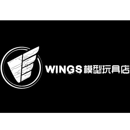
購專區
鋼彈模型
萬代其他類組裝模型
可動收藏/可動公仔
合金可動