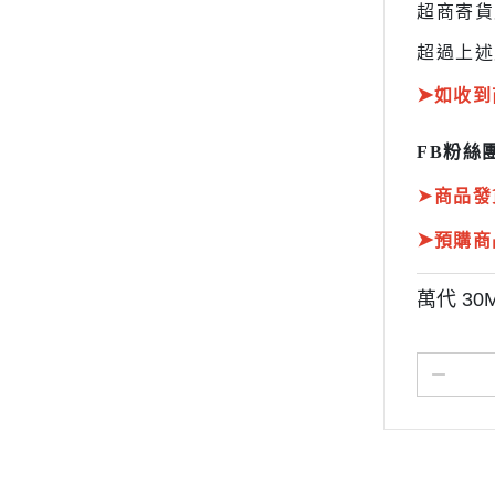
超商寄
超過上述
➤
如收到
FB粉絲團
➤
商品發
➤
預購商
萬代 30