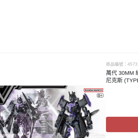
guarts mini
Megahouse
VOLKS 造型村
WCF系列
盒玩、扭蛋
漆料
商品編號：
4573
萬代 30MM 
尼克斯 (TYPE