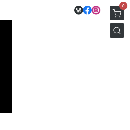
0
收藏
壽屋相關商品
動漫作品區
PVC公仔
景品