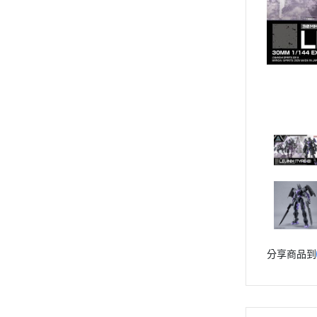
動漫作品區
PVC公仔
景品
GSC 好微笑
摩動核組裝模型
Figuarts ZERO
Figuarts mini
Megahouse
VOLKS 造型村
WCF系列
盒玩、扭蛋
漆料工具
分享商品到
水貼紙
模型專用支架