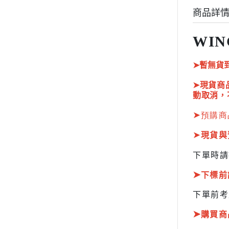
HOBBY JAPAN 月刊
商品詳
WIN
➤暫無貨
➤現貨商
動取消，
➤
預購商
➤
現貨與
下單時請
➤
下標前
下單前考
➤
購買商