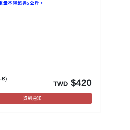
重量不得超過5公斤
。
。
B)
$
420
TWD
貨到通知