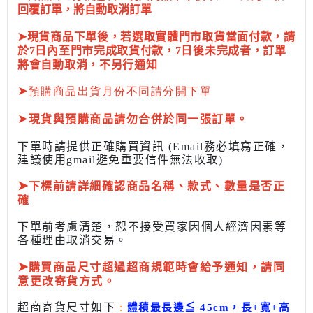
回覆訂單，將自動取消訂單
➤現貨商品下單後，若選取實體門市取貨當面付款，請
於7日內至門市完成取貨付款，7日後未完成者，訂單
將會自動取消，不另行通知
➤
預購商品出貨月份不同請分開下單
➤
現貨與預購商品請勿合併於同一張訂單。
下單時請提供正確購買資訊 (Email務必填寫正確，
建議使用gmail避免重要信件無法收取)
➤
下標前
請詳細確認商品名稱、款式、數量是否正
確
下單前考慮清楚，恕不接受買家因個人經濟因素
等
各種理由取消交易。
➤
購買商品尺寸超過超商規範時會給予
通知，請同
意更改寄貨方式。
超商寄貨尺寸如下
:
體積最長邊
≦
45cm，長+寬+高