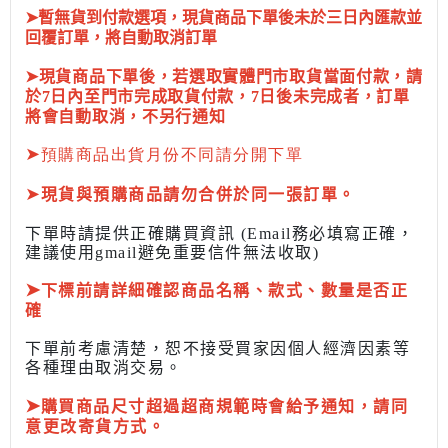
➤暫無貨到付款選項，現貨商品下單後未於三日內匯款並
回覆訂單，將自動取消訂單
➤現貨商品下單後，若選取實體門市取貨當面付款，請
於7日內至門市完成取貨付款，7日後未完成者，訂單
將會自動取消，不另行通知
➤
預購商品出貨月份不同請分開下單
➤
現貨與預購商品請勿合併於同一張訂單。
下單時請提供正確購買資訊 (Email務必填寫正確，
建議使用gmail避免重要信件無法收取)
➤
下標前
請詳細確認商品名稱、款式、數量是否正
確
下單前考慮清楚，恕不接受買家因個人經濟因素
等
各種理由取消交易。
➤
購買商品尺寸超過超商規範時會給予
通知，請同
意更改寄貨方式。