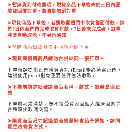
➤
暫無貨到付款選項，現貨商品下單後未於三日內匯
款並回覆訂單，將自動取消訂單
➤現貨商品下單後，若選取實體門市取貨當面付款，請
於7日內至門市完成取貨付款，7日後未完成者，訂單
將會自動取消，不另行通知
➤
預購商品出貨月份不同請分開下單
➤
現貨與預購商品請勿合併於同一張訂單。
下單時請提供正確購買資訊 (Email務必填寫正確，
建議使用gmail避免重要信件無法收取)
➤
下標前
請詳細確認商品名稱、款式、數量是否正
確
下單前考慮清楚，恕不接受買家因個人經濟因素
等
各種理由取消交易。
➤
購買商品尺寸超過超商規範時會給予
通知，請同
意更改寄貨方式。