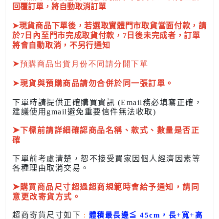
回覆訂單，將自動取消訂單
➤現貨商品下單後，若選取實體門市取貨當面付款，請
於7日內至門市完成取貨付款，7日後未完成者，訂單
將會自動取消，不另行通知
➤
預購商品出貨月份不同請分開下單
➤
現貨與預購商品請勿合併於同一張訂單。
下單時請提供正確購買資訊 (Email務必填寫正確，
建議使用gmail避免重要信件無法收取)
➤
下標前
請詳細確認商品名稱、款式、數量是否正
確
下單前考慮清楚，恕不接受買家因個人經濟因素
等
各種理由取消交易。
➤
購買商品尺寸超過超商規範時會給予
通知，請同
意更改寄貨方式。
超商寄貨尺寸如下
:
體積最長邊
≦
45cm，長+寬+高