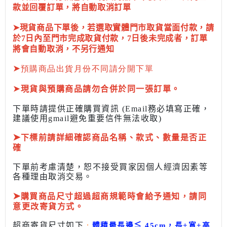
款並回覆訂單，將自動取消訂單
➤現貨商品下單後，若選取實體門市取貨當面付款，請
於7日內至門市完成取貨付款，7日後未完成者，訂單
將會自動取消，不另行通知
➤
預購商品出貨月份不同請分開下單
➤
現貨與預購商品請勿合併於同一張訂單。
下單時請提供正確購買資訊 (Email務必填寫正確，
建議使用gmail避免重要信件無法收取)
➤
下標前
請詳細確認商品名稱、款式、數量是否正
確
下單前考慮清楚，恕不接受買家因個人經濟因素
等
各種理由取消交易。
➤
購買商品尺寸超過超商規範時會給予
通知，請同
意更改寄貨方式。
超商寄貨尺寸如下
:
體積最長邊
≦
45cm，長+寬+高