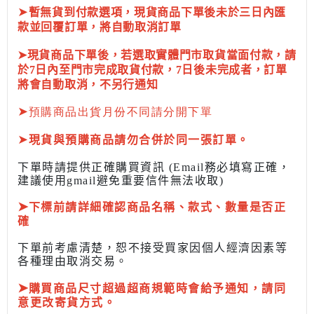
➤
暫無貨到付款選項，現貨商品下單後未於三日內匯
款並回覆訂單，將自動取消訂單
➤現貨商品下單後，若選取實體門市取貨當面付款，請
於7日內至門市完成取貨付款，7日後未完成者，訂單
將會自動取消，不另行通知
➤
預購商品出貨月份不同請分開下單
➤
現貨與預購商品請勿合併於同一張訂單。
下單時請提供正確購買資訊 (Email務必填寫正確，
建議使用gmail避免重要信件無法收取)
➤
下標前
請詳細確認商品名稱、款式、數量是否正
確
下單前考慮清楚，恕不接受買家因個人經濟因素
等
各種理由取消交易。
➤
購買商品尺寸超過超商規範時會給予
通知，請同
意更改寄貨方式。