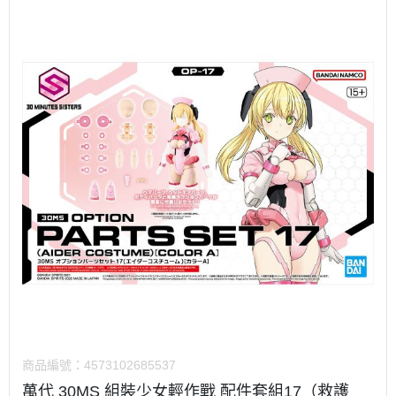
商品編號：
4573102685537
萬代 30MS 組裝少女輕作戰 配件套組17（救護