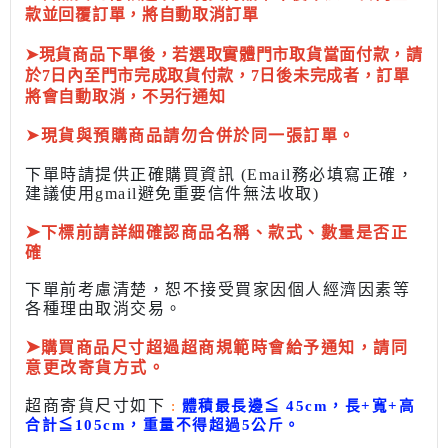
款並回覆訂單，將自動取消訂單
➤現貨商品下單後，若選取實體門市取貨當面付款，請
於7日內至門市完成取貨付款，7日後未完成者，訂單
將會自動取消，不另行通知
➤
現貨與預購商品請勿合併於同一張訂單。
下單時請提供正確購買資訊 (Email務必填寫正確，
建議使用gmail避免重要信件無法收取)
➤
下標前
請詳細確認商品名稱、款式、數量是否正
確
下單前考慮清楚，恕不接受買家因個人經濟因素
等
各種理由取消交易。
➤
購買商品尺寸超過超商規範時會給予
通知，請同
意更改寄貨方式。
超商寄貨尺寸如下
:
體積最長邊
≦
45cm，長+寬+高
合計
≦
105cm，
重量不得超過5公斤
。