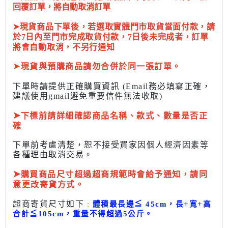
回覆訂單，將自動取消訂單
➤現貨商品下單後，若選取實體門市取貨當面付款，請
於7日內至門市完成取貨付款，7日後未完成者，訂單
將會自動取消，不另行通知
➤
現貨與預購商品請勿合併於同一張訂單。
下單時請提供正確購買資訊 (Email務必填寫正確，
建議使用gmail避免重要信件無法收取)
➤
下標前
請詳細確認商品名稱、款式、數量是否正
確
下單前考慮清楚，恕不接受買家因個人經濟因素
等
各種理由取消交易。
➤
購買商品尺寸超過超商規範時會給予
通知，請同
意更改寄貨方式。
超商寄貨尺寸如下
:
體積最長邊
≦
45cm，長+寬+高
合計
≦
105cm，
重量不得超過5公斤
。