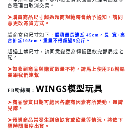
各種理由取消交易。
➤
購買商品尺寸超過超商規範時會給予
通知，請同
意更改寄貨方式。
超商寄貨尺寸如下
:
體積最長邊
≦
45cm，長+寬+高
合計
≦
105cm，
重量不得超過5公斤
。
超過上述尺寸，請同意變更為
轉帳匯款完
郵局或
宅
配
。
➤
如收到商品與購買數量不符，請馬上使用FB粉絲
團跟我們連繫
WINGS模型玩具
FB粉絲團 :
➤
商品發貨日期可能因各廠商因素有所變動，還請
見諒。
➤
預購商品常發生到貨缺貨或砍量等情況，將依下
標時間順序出貨。