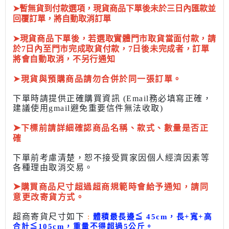
➤暫無貨到付款選項，現貨商品下單後未於三日內匯款並
回覆訂單，將自動取消訂單
➤現貨商品下單後，若選取實體門市取貨當面付款，請
於7日內至門市完成取貨付款，7日後未完成者，訂單
將會自動取消，不另行通知
➤
現貨與預購商品請勿合併於同一張訂單。
下單時請提供正確購買資訊 (Email務必填寫正確，
建議使用gmail避免重要信件無法收取)
➤
下標前
請詳細確認商品名稱、款式、數量是否正
確
下單前考慮清楚，恕不接受買家因個人經濟因素
等
各種理由取消交易。
➤
購買商品尺寸超過超商規範時會給予
通知，請同
意更改寄貨方式。
超商寄貨尺寸如下
:
體積最長邊
≦
45cm，長+寬+高
合計
≦
105cm，
重量不得超過5公斤
。