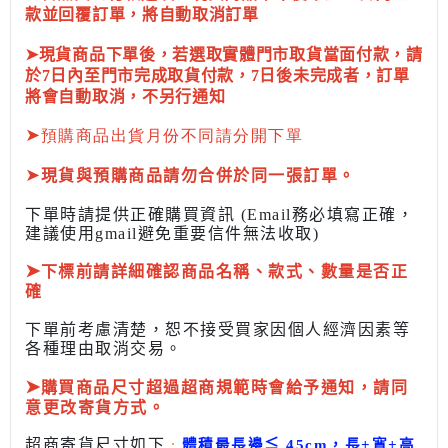
款並回覆訂單，將自動取消訂單
➤現貨商品下單後，若選取實體門市取貨當面付款，請
於7日內至門市完成取貨付款，7日後未完成者，訂單
將會自動取消，不另行通知
➤
預購商品出貨月份不同請分開下單
➤
現貨與預購商品請勿合併於同一張訂單。
下單時請提供正確購買資訊 (Email務必填寫正確，
建議使用gmail避免重要信件無法收取)
➤
下標前
請詳細確認商品名稱、款式、數量是否正
確
下單前考慮清楚，恕不接受買家因個人經濟因素
等
各種理由取消交易。
➤
購買商品尺寸超過超商規範時會給予
通知，請同
意更改寄貨方式。
超商寄貨尺寸如下
:
體積最長邊
≦
45cm，長+寬+高