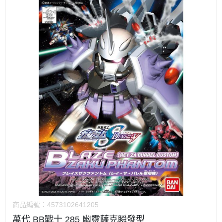
商品編號：
4573102641205
萬代 BB戰士 285 幽靈薩克瞬發型