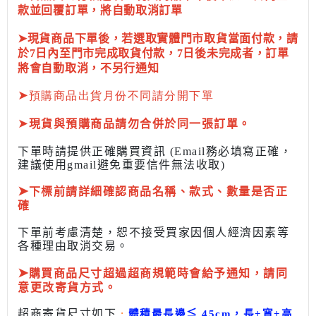
款並回覆訂單，將自動取消訂單
➤現貨商品下單後，若選取實體門市取貨當面付款，請
於7日內至門市完成取貨付款，7日後未完成者，訂單
將會自動取消，不另行通知
➤
預購商品出貨月份不同請分開下單
➤
現貨與預購商品請勿合併於同一張訂單。
下單時請提供正確購買資訊 (Email務必填寫正確，
建議使用gmail避免重要信件無法收取)
➤
下標前
請詳細確認商品名稱、款式、數量是否正
確
下單前考慮清楚，恕不接受買家因個人經濟因素
等
各種理由取消交易。
➤
購買商品尺寸超過超商規範時會給予
通知，請同
意更改寄貨方式。
超商寄貨尺寸如下
:
體積最長邊
≦
45cm，長+寬+高