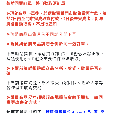
款並回覆訂單，將自動取消訂單
➤現貨商品下單後，若選取實體門市取貨當面付款，請
於7日內至門市完成取貨付款，7日後未完成者，訂單
將會自動取消，不另行通知
➤
預購商品出貨月份不同請分開下單
➤
現貨與預購商品請勿合併於同一張訂單。
下單時請提供正確購買資訊 (Email務必填寫正確，
建議使用gmail避免重要信件無法收取)
➤
下標前
請詳細確認商品名稱、款式、數量是否正
確
下單前考慮清楚，恕不接受買家因個人經濟因素
等
各種理由取消交易。
➤
購買商品尺寸超過超商規範時會給予
通知，請同
意更改寄貨方式。
超商寄貨尺寸如下
:
體積最長邊
≦
45cm，長+寬+高