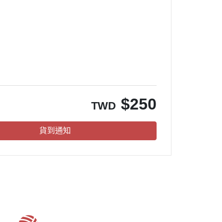
。
$
250
TWD
貨到通知