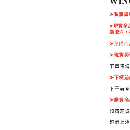
WIN
HOBBY JAPAN 月刊
➤
暫無貨
➤現貨商
動取消，
➤
預購商
➤
現貨與
下單時請
➤
下標前
下單前考
➤
購買商
超商寄
超過上述