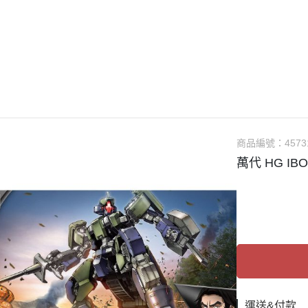
guarts mini
Megahouse
VOLKS 造型村
WCF系列
盒玩、扭蛋
漆料
商品編號：
4573
萬代 HG IBO
運送&付款