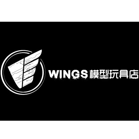
購專區
鋼彈模型
萬代其他類組裝模型
可動收藏/可動公仔
合金可動