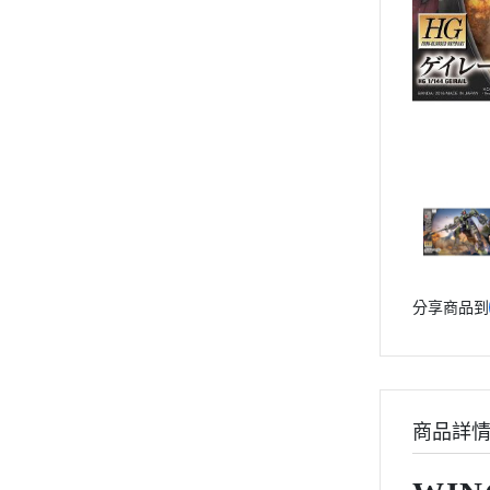
動漫作品區
PVC公仔
景品
GSC 好微笑
摩動核組裝模型
Figuarts ZERO
Figuarts mini
Megahouse
VOLKS 造型村
分享商品到
WCF系列
盒玩、扭蛋
漆料工具
水貼紙
商品詳
模型專用支架