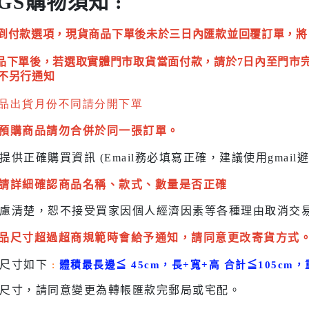
GS購物須知 :
到付款選項，現貨商品下單後未於三日內匯款並回覆訂單，將
品下單後，若選取實體門市取貨當面付款，請於7日內至門市
不另行通知
品出貨月份不同請分開下單
預購商品請勿合併於同一張訂單。
提供正確購買資訊 (Email務必填寫正確，建議使用gmai
請詳細確認商品名稱、款式、數量是否正確
慮清楚，恕不接受買家因個人經濟因素
等各種理由取消交
品尺寸超過超商規範時會給予
通知，請同意更改寄貨方式
貨尺寸如下
:
體積最長邊
≦
45cm，長+寬+高 合計
≦
105cm，
尺寸，請同意變更為
轉帳匯款完
郵局或
宅配
。