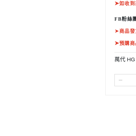
➤
如收到
FB粉絲團
➤
商品發
➤
預購商
萬代 HG 
關於
全部商品
付款方式說明
現金積