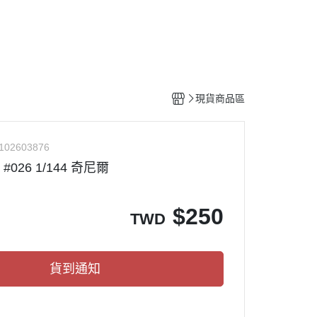
工具
水貼紙
模型專用支架
HOBBY JAPAN 月刊
現貨商品區
102603876
 #026 1/144 奇尼爾
$
250
TWD
貨到通知