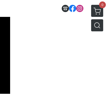
0
收藏
壽屋相關商品
動漫作品區
PVC公仔
景品