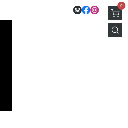
0
收藏
壽屋相關商品
動漫作品區
PVC公仔
景品