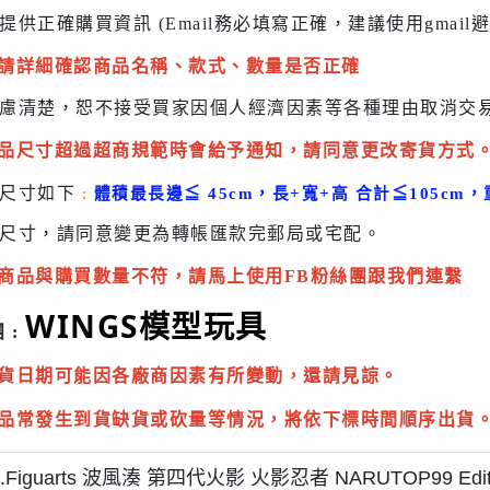
提供正確購買資訊 (Email務必填寫正確，建議使用gmai
請詳細確認商品名稱、款式、數量是否正確
慮清楚，恕不接受買家因個人經濟因素
等各種理由取消交
品尺寸超過超商規範時會給予
通知，請同意更改寄貨方式
貨尺寸如下
:
體積最長邊
≦
45cm，長+寬+高 合計
≦
105cm，
尺寸，請同意變更為
轉帳匯款完
郵局或
宅配
。
商品與購買數量不符，請馬上使用FB粉絲團跟我們連繫
WINGS模型玩具
 :
貨日期可能因各廠商因素有所變動，還請見諒。
品常發生到貨缺貨或砍量等情況，將依下標時間順序出貨
.Figuarts 波風湊 第四代火影 火影忍者 NARUTOP99 Edit