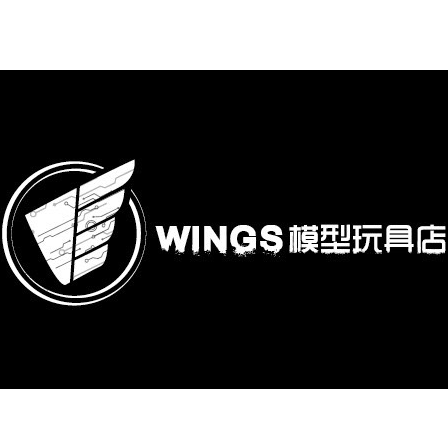
購專區
鋼彈模型
萬代其他類組裝模型
可動收藏/可動公仔
合金可動