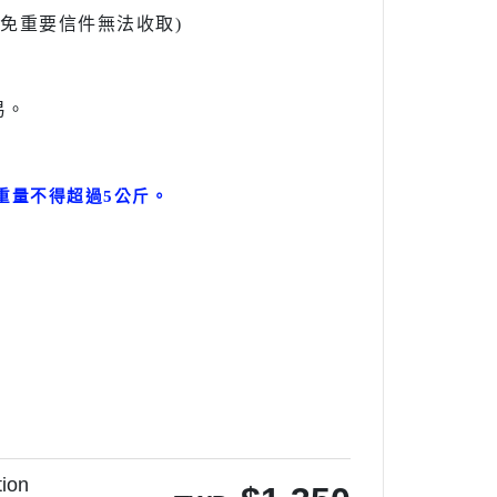
l避免重要信件無法收取)
易。
。
重量不得超過5公斤
。
。
ion