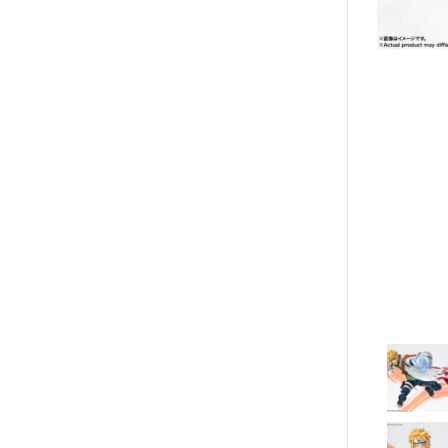
動漫作品區
PVC公仔
景品
GSC 好微笑
摩動核組裝模型
Figuarts ZERO
Figuarts mini
Megahouse
VOLKS 造型村
WCF系列
盒玩、扭蛋
漆料工具
水貼紙
模型專用支架