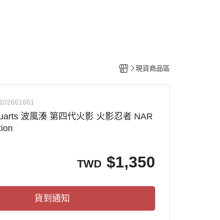
工具
水貼紙
模型專用支架
HOBBY JAPAN 月刊
現貨商品區
102661661
iguarts 波風湊 第四代火影 火影忍者 NAR
ion
$
1,350
TWD
貨到通知