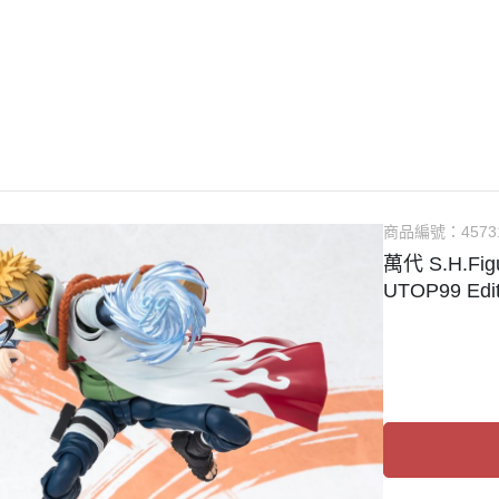
guarts mini
Megahouse
VOLKS 造型村
WCF系列
盒玩、扭蛋
漆料
商品編號：
4573
萬代 S.H.F
UTOP99 Edit