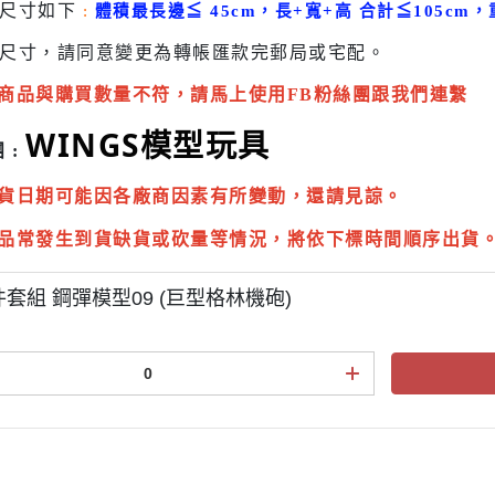
貨尺寸如下
:
體積最長邊
≦
45cm，長+寬+高 合計
≦
105cm，
尺寸，請同意變更為
轉帳匯款完
郵局或
宅配
。
商品與購買數量不符，請馬上使用FB粉絲團跟我們連繫
WINGS模型玩具
 :
貨日期可能因各廠商因素有所變動，還請見諒。
品常發生到貨缺貨或砍量等情況，將依下標時間順序出貨
件套組 鋼彈模型09 (巨型格林機砲)