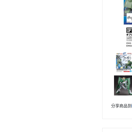
動漫作品區
PVC公仔
景品
GSC 好微笑
摩動核組裝模型
Figuarts ZERO
Figuarts mini
Megahouse
VOLKS 造型村
WCF系列
盒玩、扭蛋
漆料工具
分享商品到
水貼紙
模型專用支架