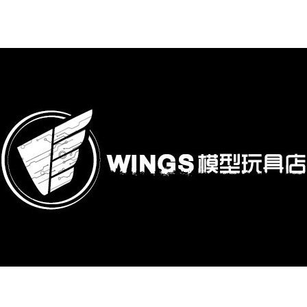
購專區
鋼彈模型
萬代其他類組裝模型
可動收藏/可動公仔
合金可動