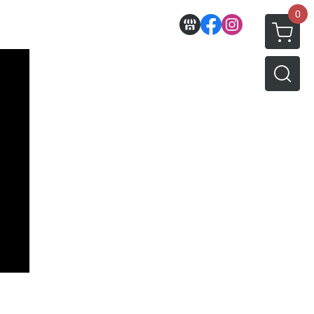
0
收藏
壽屋相關商品
動漫作品區
PVC公仔
景品