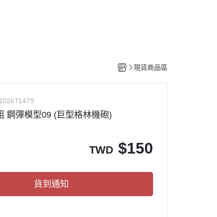
工具
水貼紙
模型專用支架
HOBBY JAPAN 月刊
現貨商品區
102671479
 鋼彈模型09 (巨型格林機砲)
$
150
TWD
貨到通知