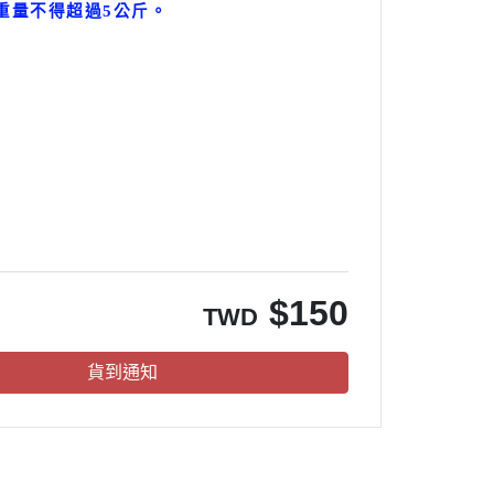
重量不得超過5公斤
。
。
$
150
TWD
貨到通知