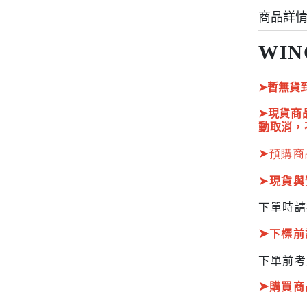
HOBBY JAPAN 月刊
商品詳
WIN
➤暫無貨
➤現貨商
動取消，
➤
預購商
➤
現貨與
下單時請
➤
下標前
下單前考
➤
購買商