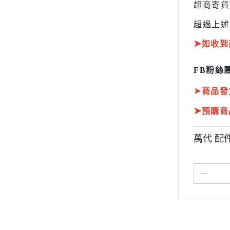
超商寄
超過上述
➤
如收到
FB粉絲團
➤
商品發
➤
預購商
萬代 配