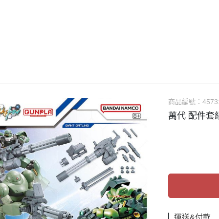
guarts mini
Megahouse
VOLKS 造型村
WCF系列
盒玩、扭蛋
漆料
商品編號：
4573
萬代 配件套組
運送&付款