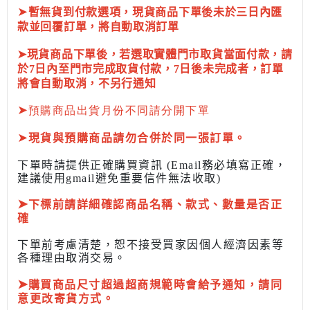
➤
暫無貨到付款選項，現貨商品下單後未於三日內匯
款並回覆訂單，將自動取消訂單
➤現貨商品下單後，若選取實體門市取貨當面付款，請
於7日內至門市完成取貨付款，7日後未完成者，訂單
將會自動取消，不另行通知
➤
預購商品出貨月份不同請分開下單
➤
現貨與預購商品請勿合併於同一張訂單。
下單時請提供正確購買資訊 (Email務必填寫正確，
建議使用gmail避免重要信件無法收取)
➤
下標前
請詳細確認商品名稱、款式、數量是否正
確
下單前考慮清楚，恕不接受買家因個人經濟因素
等
各種理由取消交易。
➤
購買商品尺寸超過超商規範時會給予
通知，請同
意更改寄貨方式。