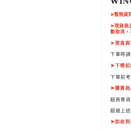
WIN
HOBBY JAPAN 月刊
➤暫無貨
➤現貨商
動取消，
➤
現貨與
下單時請
➤
下標前
下單前考
➤
購買商
超商寄
超過上述
➤
如收到