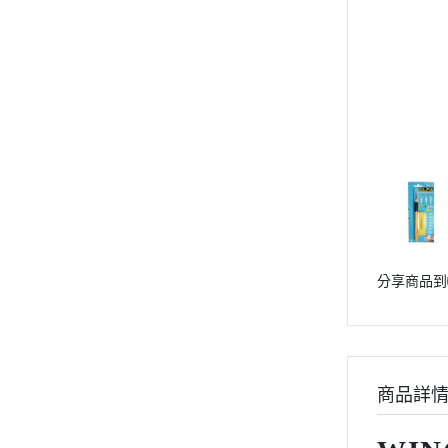
動漫作品區
PVC公仔
景品
GSC 好微笑
摩動核組裝模型
Figuarts ZERO
Figuarts mini
Megahouse
VOLKS 造型村
分享商品到
WCF系列
盒玩、扭蛋
漆料工具
水貼紙
商品詳
模型專用支架