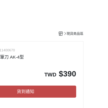
工具
水貼紙
模型專用支架
HOBBY JAPAN 月刊
現貨商品區
11400670
筆刀 AK-4型
$
390
TWD
貨到通知