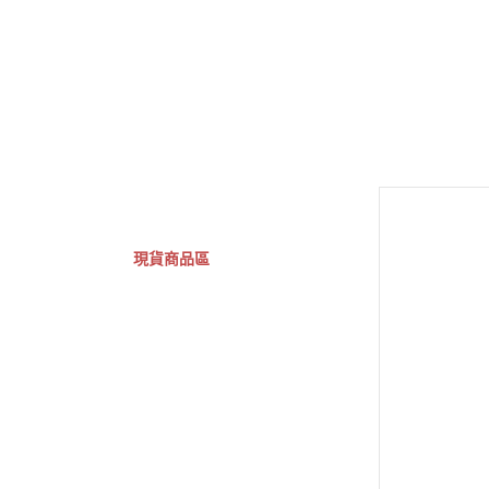
GSC 好微笑
摩動核組裝模型
Figuarts ZERO
Fi
關於
首頁
全部商品
現貨商品區
特價專區
預購專區
鋼彈模型
萬代其他類組裝模型
可動收藏/可動公仔
合金可動收藏
壽屋相關商品