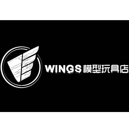
購專區
鋼彈模型
萬代其他類組裝模型
可動收藏/可動公仔
合金可動