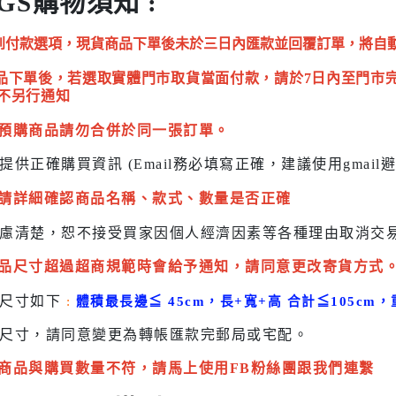
GS購物須知 :
到付款選項，現貨商品下單後未於三日內匯款並回覆訂單，將自
品下單後，若選取實體門市取貨當面付款，請於7日內至門市
不另行通知
預購商品請勿合併於同一張訂單。
提供正確購買資訊 (Email務必填寫正確，建議使用gmai
請詳細確認商品名稱、款式、數量是否正確
慮清楚，恕不接受買家因個人經濟因素
等各種理由取消交
品尺寸超過超商規範時會給予
通知，請同意更改寄貨方式
貨尺寸如下
:
體積最長邊
≦
45cm，長+寬+高 合計
≦
105cm，
尺寸，請同意變更為
轉帳匯款完
郵局或
宅配
。
商品與購買數量不符，請馬上使用FB粉絲團跟我們連繫