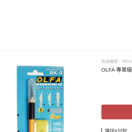
guarts mini
Megahouse
VOLKS 造型村
WCF系列
盒玩、扭蛋
漆料
商品編號：
0915
OLFA 專業級
運送&付款