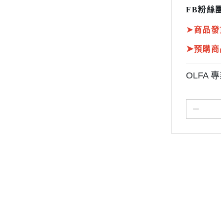
FB粉絲團
➤
商品發
➤
預購商
OLFA 
關於
全部商品
付款方式說明
現金積
聯絡我們
訂單查詢
寄送方式說明
隱私
部落格
訂單相關說明
售後服務說明