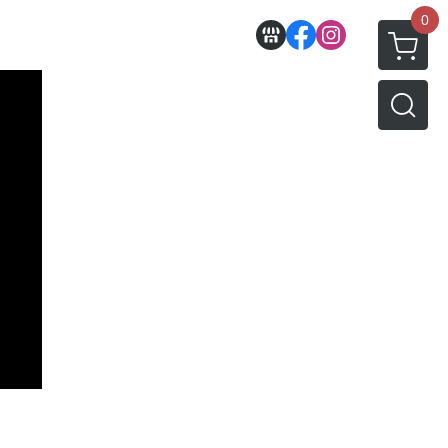
0
收藏
壽屋相關商品
動漫作品區
PVC公仔
景品