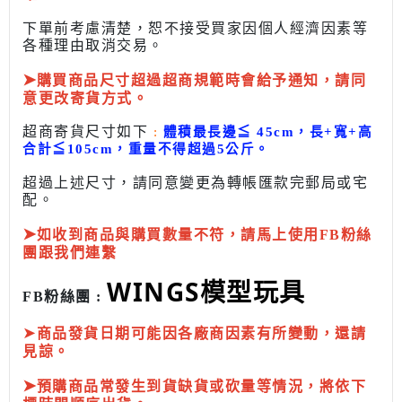
下單前考慮清楚，恕不接受買家因個人經濟因素
等
各種理由取消交易。
➤
購買商品尺寸超過超商規範時會給予
通知，請同
意更改寄貨方式。
超商寄貨尺寸如下
:
體積最長邊
≦
45cm，長+寬+高
合計
≦
105cm，
重量不得超過5公斤
。
超過上述尺寸，請同意變更為
轉帳匯款完
郵局或
宅
配
。
➤
如收到商品與購買數量不符，請馬上使用FB粉絲
團跟我們連繫
WINGS模型玩具
FB粉絲團 :
➤
商品發貨日期可能因各廠商因素有所變動，還請
見諒。
➤
預購商品常發生到貨缺貨或砍量等情況，將依下