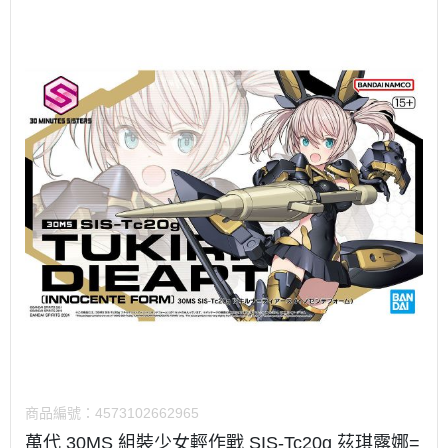
商品編號：
4573102662965
萬代 30MS 組裝少女輕作戰 SIS-Tc20g 茲琪露娜=