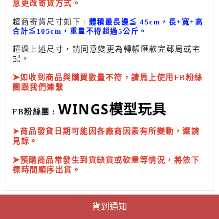
意更改寄貨方式。
超商寄貨尺寸如下
:
體積最長邊
≦
45cm，長+寬+高
合計
≦
105cm，
重量不得超過5公斤
。
超過上述尺寸，請同意變更為
轉帳匯款完
郵局或
宅
配
。
➤
如收到商品與購買數量不符，請馬上使用FB粉絲
團跟我們連繫
WINGS模型玩具
FB粉絲團 :
➤
商品發貨日期可能因各廠商因素有所變動，還請
見諒。
➤
預購商品常發生到貨缺貨或砍量等情況，將依下
標時間順序出貨。
貨到通知