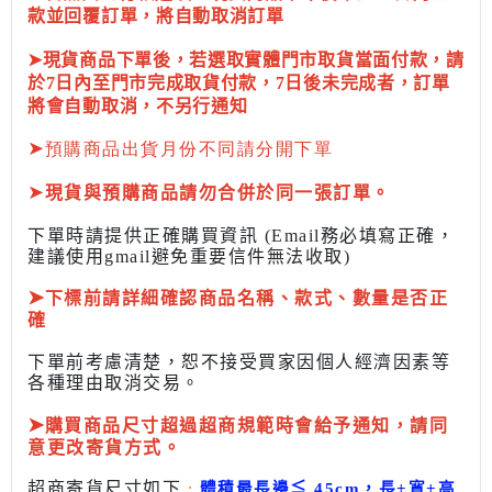
款並回覆訂單，將自動取消訂單
➤現貨商品下單後，若選取實體門市取貨當面付款，請
於7日內至門市完成取貨付款，7日後未完成者，訂單
將會自動取消，不另行通知
➤
預購商品出貨月份不同請分開下單
➤
現貨與預購商品請勿合併於同一張訂單。
下單時請提供正確購買資訊 (Email務必填寫正確，
建議使用gmail避免重要信件無法收取)
➤
下標前
請詳細確認商品名稱、款式、數量是否正
確
下單前考慮清楚，恕不接受買家因個人經濟因素
等
各種理由取消交易。
➤
購買商品尺寸超過超商規範時會給予
通知，請同
意更改寄貨方式。
超商寄貨尺寸如下
:
體積最長邊
≦
45cm，長+寬+高