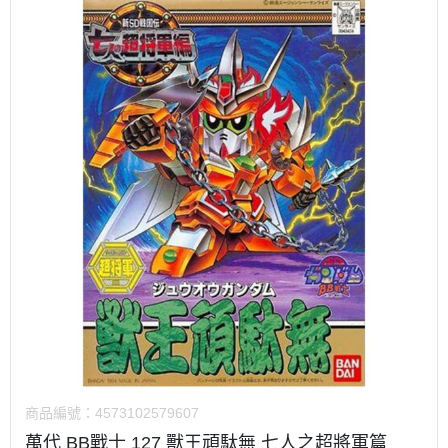
商品編號：
4573102579607
萬代 BB戰士 127 獸王頑駄無 七人之超將軍篇