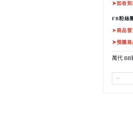
➤
如收到
FB粉絲團
➤
商品發
➤
預購商
萬代 BB
關於
全部商品
付款方式說明
現金積