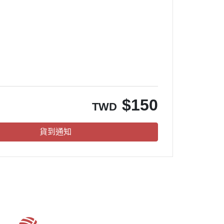
。
$
150
TWD
貨到通知