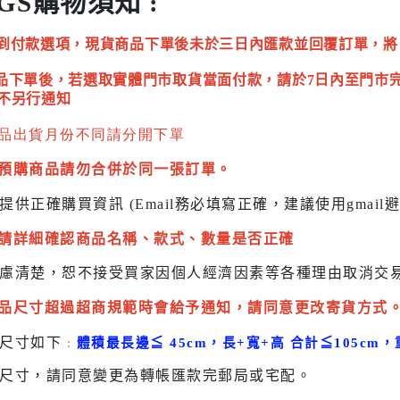
GS購物須知 :
到付款選項，現貨商品下單後未於三日內匯款並回覆訂單，將
品下單後，若選取實體門市取貨當面付款，請於7日內至門市
不另行通知
品出貨月份不同請分開下單
預購商品請勿合併於同一張訂單。
提供正確購買資訊 (Email務必填寫正確，建議使用gmai
請詳細確認商品名稱、款式、數量是否正確
慮清楚，恕不接受買家因個人經濟因素
等各種理由取消交
品尺寸超過超商規範時會給予
通知，請同意更改寄貨方式
貨尺寸如下
:
體積最長邊
≦
45cm，長+寬+高 合計
≦
105cm，
尺寸，請同意變更為
轉帳匯款完
郵局或
宅配
。