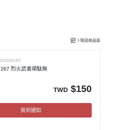
工具
水貼紙
模型專用支架
HOBBY JAPAN 月刊
現貨商品區
102569189
 267 烈火武者頑駄無
$
150
TWD
貨到通知