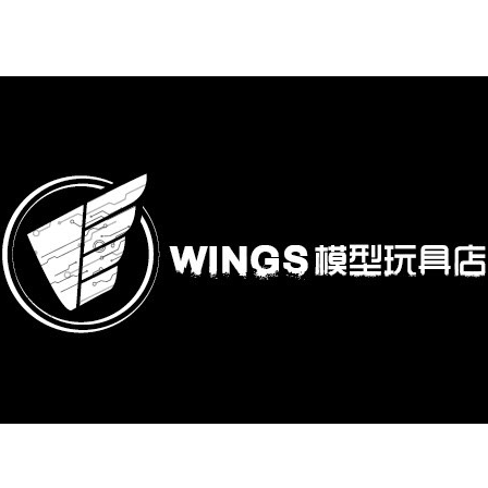
購專區
鋼彈模型
萬代其他類組裝模型
可動收藏/可動公仔
合金可動