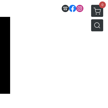
0
收藏
壽屋相關商品
動漫作品區
PVC公仔
景品