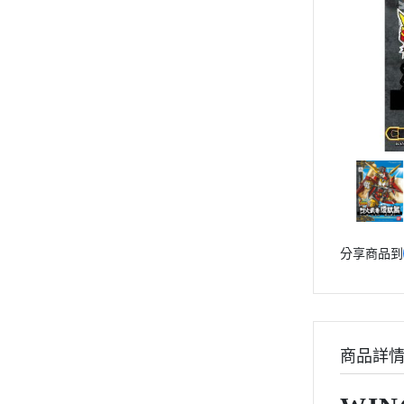
動漫作品區
PVC公仔
景品
GSC 好微笑
摩動核組裝模型
Figuarts ZERO
Figuarts mini
Megahouse
VOLKS 造型村
分享商品到
WCF系列
盒玩、扭蛋
漆料工具
水貼紙
商品詳
模型專用支架