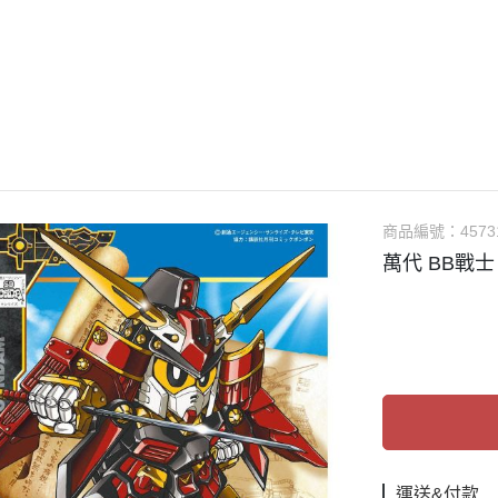
guarts mini
Megahouse
VOLKS 造型村
WCF系列
盒玩、扭蛋
漆料
商品編號：
4573
萬代 BB戰士
運送&付款