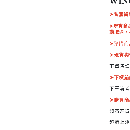
WIN
HOBBY JAPAN 月刊
➤
暫無貨
➤現貨商
動取消，
➤
預購商
➤
現貨與
下單時請
➤
下標前
下單前考
➤
購買商
超商寄
超過上述