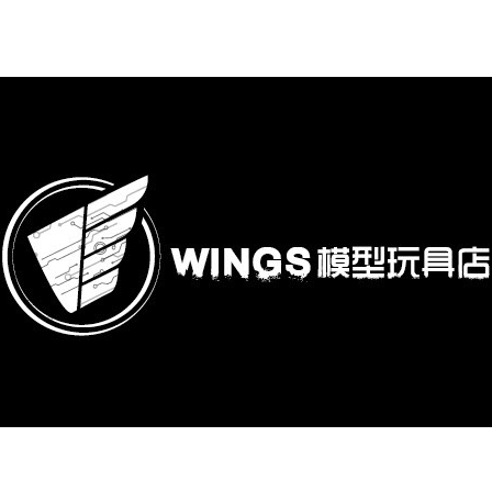
購專區
鋼彈模型
萬代其他類組裝模型
可動收藏/可動公仔
合金可動