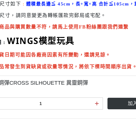
貨尺寸如下
:
體積最長邊
≦
45cm，長+寬+高 合計
≦
105cm，
尺寸，請同意變更為
轉帳匯款完
郵局或
宅配
。
商品與購買數量不符，請馬上使用FB粉絲團跟我們連繫
WINGS模型玩具
 :
貨日期可能因各廠商因素有所變動，還請見諒。
品常發生到貨缺貨或砍量等情況，將依下標時間順序出貨
鋼彈CROSS SILHOUETTE 異靈鋼彈
加