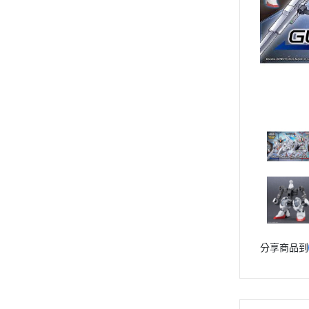
動漫作品區
PVC公仔
景品
GSC 好微笑
摩動核組裝模型
Figuarts ZERO
Figuarts mini
Megahouse
VOLKS 造型村
WCF系列
盒玩、扭蛋
漆料工具
分享商品到
水貼紙
模型專用支架