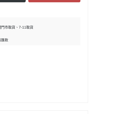
體門市取貨
7-11取貨
帳匯款