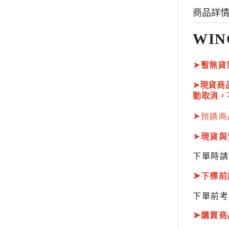
HOBBY JAPAN 月刊
商品詳
WIN
➤
暫無貨
➤現貨商
動取消，
➤
預購商
➤
現貨與
下單時請
➤
下標前
下單前考
➤
購買商