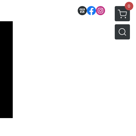
0
收藏
壽屋相關商品
動漫作品區
PVC公仔
景品