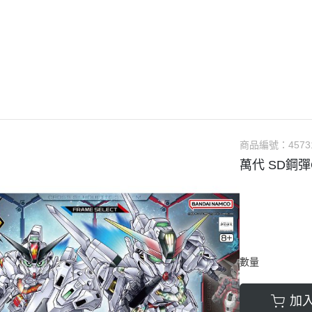
guarts mini
Megahouse
VOLKS 造型村
WCF系列
盒玩、扭蛋
漆料
商品編號：
4573
萬代 SD鋼彈C
數量
加