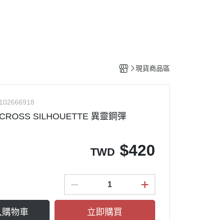
工具
水貼紙
模型專用支架
HOBBY JAPAN 月刊
現貨商品區
102666918
ROSS SILHOUETTE 異靈鋼彈
$
420
TWD
入購物車
立即購買