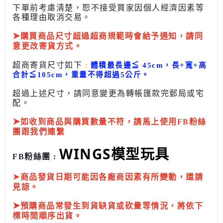
下單前考慮清楚，恕不接受買家因個人經濟因素
等
各種理由取消交易。
➤
購買商品尺寸超過超商規範時會給予
通知，請同
意更改寄貨方式。
超商寄貨尺寸如下
:
體積最長邊
≦
45cm，長+寬+高
合計
≦
105cm，
重量不得超過5公斤
。
超過上述尺寸，請同意變更為
轉帳匯款完
郵局或
宅
配
。
➤
如收到商品與購買數量不符，請馬上使用FB粉絲
團跟我們連繫
WINGS模型玩具
FB粉絲團 :
➤
商品發貨日期可能因各廠商因素有所變動，還請
見諒。
➤
預購商品常發生到貨缺貨或砍量等情況，將依下
標時間順序出貨。