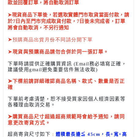
款並回覆訂單，將自動取消訂單
➤現貨商品下單後，若選取實體門市取貨當面付款，請
於7日內至門市完成取貨付款，7日後未完成者，訂單
將會自動取消，不另行通知
➤
預購商品出貨月份不同請分開下單
➤
現貨與預購商品請勿合併於同一張訂單。
下單時請提供正確購買資訊 (Email務必填寫正確，
建議使用gmail避免重要信件無法收取)
➤
下標前
請詳細確認商品名稱、款式、數量是否正
確
下單前考慮清楚，恕不接受買家因個人經濟因素
等
各種理由取消交易。
➤
購買商品尺寸超過超商規範時會給予
通知，請同
意更改寄貨方式。
超商寄貨尺寸如下
:
體積最長邊
≦
45cm，長+寬+高