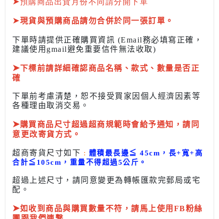
➤
預購商品出貨月份不同請分開下單
➤
現貨與預購商品請勿合併於同一張訂單。
下單時請提供正確購買資訊 (Email務必填寫正確，
建議使用gmail避免重要信件無法收取)
➤
下標前
請詳細確認商品名稱、款式、數量是否正
確
下單前考慮清楚，恕不接受買家因個人經濟因素
等
各種理由取消交易。
➤
購買商品尺寸超過超商規範時會給予
通知，請同
意更改寄貨方式。
超商寄貨尺寸如下
:
體積最長邊
≦
45cm，長+寬+高
合計
≦
105cm，
重量不得超過5公斤
。
超過上述尺寸，請同意變更為
轉帳匯款完
郵局或
宅
配
。
➤
如收到商品與購買數量不符，請馬上使用FB粉絲
團跟我們連繫