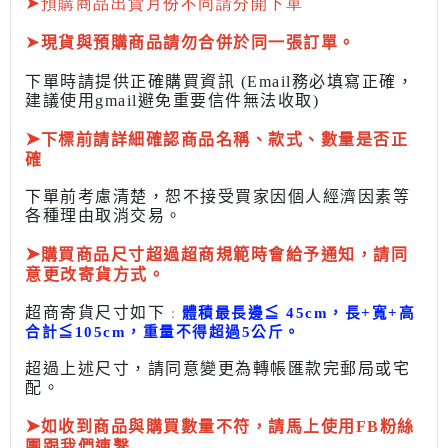
➤
預購商品出貨月份不同請分開下單
➤
現貨與預購商品請勿合併於同一張訂單。
下單時請提供正確購買資訊 (Email務必填寫正確，
建議使用gmail避免重要信件無法收取)
➤
下標前
請詳細確認商品名稱、款式、數量是否正
確
下單前考慮清楚，恕不接受買家因個人經濟因素
等
各種理由取消交易。
➤
購買商品尺寸超過超商規範時會給予
通知，請同
意更改寄貨方式。
超商寄貨尺寸如下
:
體積最長邊
≦
45cm，長+寬+高
合計
≦
105cm，
重量不得超過5公斤
。
超過上述尺寸，請同意變更為
轉帳匯款完
郵局或
宅
配
。
➤
如收到商品與購買數量不符，請馬上使用FB粉絲
團跟我們連繫