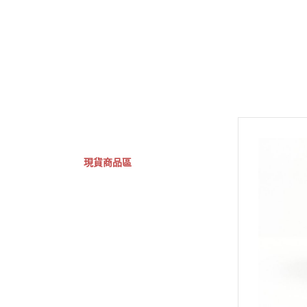
GSC 好微笑
摩動核組裝模型
Figuarts ZERO
Fi
關於
首頁
全部商品
現貨商品區
特價專區
預購專區
鋼彈模型
萬代其他類組裝模型
可動收藏/可動公仔
合金可動收藏
壽屋相關商品