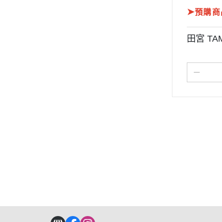
➤
預購商
田宮 TA
關於
全部商品
付款方式說明
現金積
聯絡我們
訂單查詢
寄送方式說明
隱私
部落格
訂單相關說明
售後服務說明