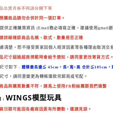
品出貨月份不同請分開下單
預購商品請勿合併於同一張訂單。
提供正確購買資訊 (Email務必填寫正確，建議使用gmai
請詳細確認商品名稱、款式、數量是否正確
慮清楚，恕不接受買家因個人經濟因素
等各種理由取消交
品尺寸超過超商規範時會給予
通知，請同意更改寄貨方式
貨尺寸如下
:
體積最長邊
≦
45cm，長+寬+高 合計
≦
105cm，
尺寸，請同意變更為
轉帳匯款完
郵局或
宅配
。
商品與購買數量不符，請馬上使用FB粉絲團跟我們連繫
WINGS模型玩具
 :
貨日期可能因各廠商因素有所變動，還請見諒。