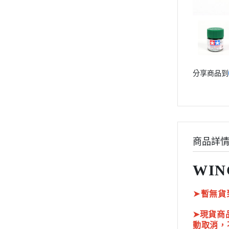
動漫作品區
PVC公仔
景品
GSC 好微笑
分享商品到
摩動核組裝模型
Figuarts ZERO
Figuarts mini
Megahouse
VOLKS 造型村
商品詳
WCF系列
WIN
盒玩、扭蛋
漆料工具
➤
暫無貨
水貼紙
➤現貨商
模型專用支架
動取消，