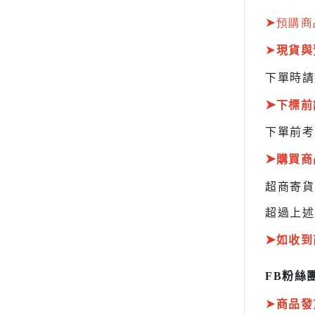
HOBBY JAPAN 月刊
➤
預購商
➤
現貨與
下單時請
➤
下標前
下單前考
➤
購買商
超商寄
超過上述
➤
如收到
FB粉絲團
➤
商品發