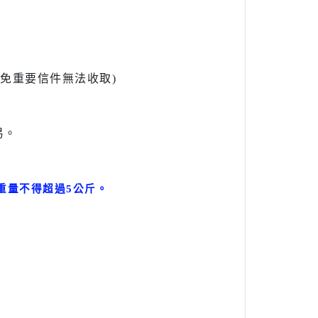
l避免重要信件無法收取)
易。
。
重量不得超過5公斤
。