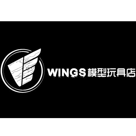
購專區
鋼彈模型
萬代其他類組裝模型
可動收藏/可動公仔
合金可動