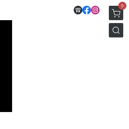
0
收藏
壽屋相關商品
動漫作品區
PVC公仔
景品