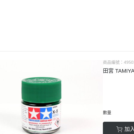
guarts mini
Megahouse
VOLKS 造型村
WCF系列
盒玩、扭蛋
漆料
商品編號：
4950
田宮 TAMIY
數量
加