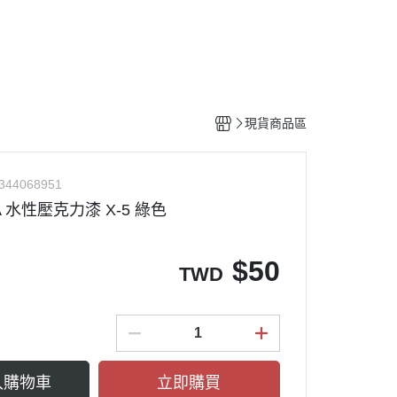
工具
水貼紙
模型專用支架
HOBBY JAPAN 月刊
現貨商品區
344068951
A 水性壓克力漆 X-5 綠色
$
50
TWD
入購物車
立即購買