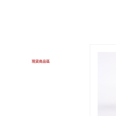
GSC 好微笑
摩動核組裝模型
Figuarts ZERO
Fi
關於
首頁
全部商品
現貨商品區
特價專區
預購專區
鋼彈模型
萬代其他類組裝模型
可動收藏/可動公仔
合金可動收藏
壽屋相關商品