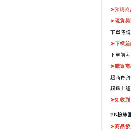
HOBBY JAPAN 月刊
➤
預購商
➤
現貨與
下單時請
➤
下標前
下單前考
➤
購買商
超商寄
超過上述
➤
如收到
FB粉絲團
➤
商品發