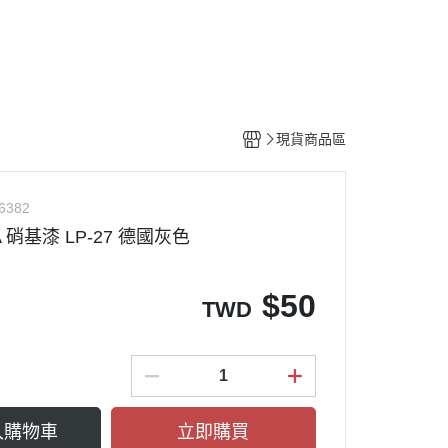
工具
水貼紙
模型專用支架
HOBBY JAPAN 月刊
現貨商品區
6382
A 硝基漆 LP-27 德國灰色
$
50
TWD
入購物車
立即購買