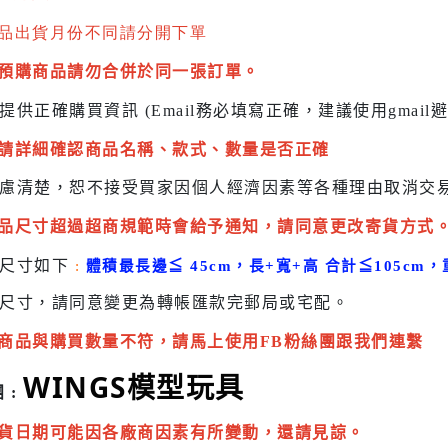
品出貨月份不同請分開下單
預購商品請勿合併於同一張訂單。
提供正確購買資訊 (Email務必填寫正確，建議使用gmai
請詳細確認商品名稱、款式、數量是否正確
慮清楚，恕不接受買家因個人經濟因素
等各種理由取消交
品尺寸超過超商規範時會給予
通知，請同意更改寄貨方式
貨尺寸如下
:
體積最長邊
≦
45cm，長+寬+高 合計
≦
105cm，
尺寸，請同意變更為
轉帳匯款完
郵局或
宅配
。
商品與購買數量不符，請馬上使用FB粉絲團跟我們連繫
WINGS模型玩具
 :
貨日期可能因各廠商因素有所變動，還請見諒。