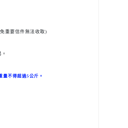
l避免重要信件無法收取)
易。
。
重量不得超過5公斤
。