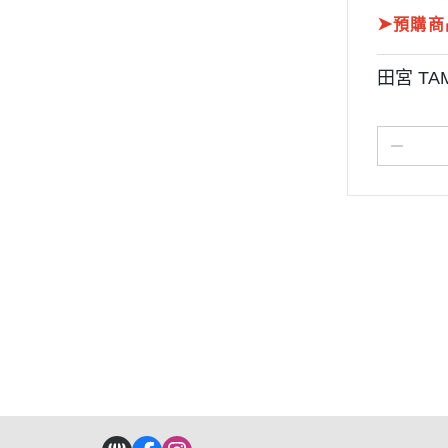
➤
預購商
田宮 TA
關於
全部商品
付款方式說明
現金積
聯絡我們
訂單查詢
寄送方式說明
隱私
部落格
訂單相關說明
售後服務說明