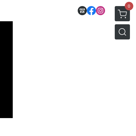
0
收藏
壽屋相關商品
動漫作品區
PVC公仔
景品