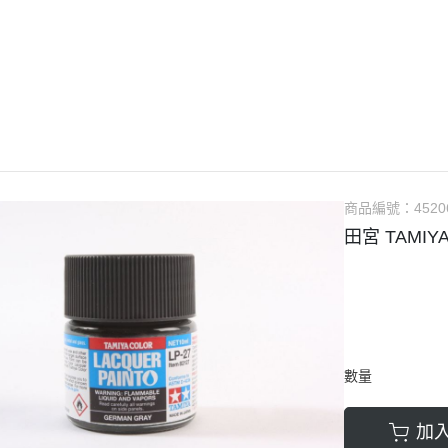
guarts mini
Megahouse
VOLKS 造型村
WCF系列
盒玩、扭蛋
漆料
商品編號：
4520
田宮 TAMIY
數量
加