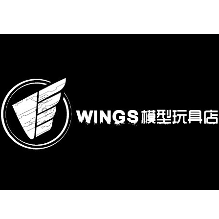
購專區
鋼彈模型
萬代其他類組裝模型
可動收藏/可動公仔
合金可動