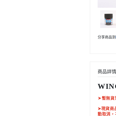
動漫作品區
PVC公仔
景品
GSC 好微笑
分享商品到
摩動核組裝模型
Figuarts ZERO
Figuarts mini
Megahouse
VOLKS 造型村
商品詳
WCF系列
WIN
盒玩、扭蛋
漆料工具
➤
暫無貨
水貼紙
➤現貨商
模型專用支架
動取消，