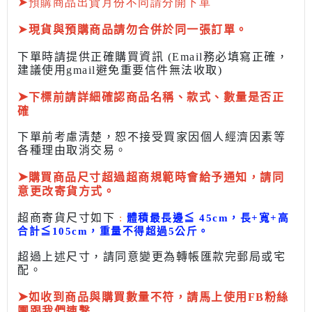
➤
預購商品出貨月份不同請分開下單
➤
現貨與預購商品請勿合併於同一張訂單。
下單時請提供正確購買資訊 (Email務必填寫正確，
建議使用gmail避免重要信件無法收取)
➤
下標前
請詳細確認商品名稱、款式、數量是否正
確
下單前考慮清楚，恕不接受買家因個人經濟因素
等
各種理由取消交易。
➤
購買商品尺寸超過超商規範時會給予
通知，請同
意更改寄貨方式。
超商寄貨尺寸如下
:
體積最長邊
≦
45cm，長+寬+高
合計
≦
105cm，
重量不得超過5公斤
。
超過上述尺寸，請同意變更為
轉帳匯款完
郵局或
宅
配
。
➤
如收到商品與購買數量不符，請馬上使用FB粉絲
團跟我們連繫