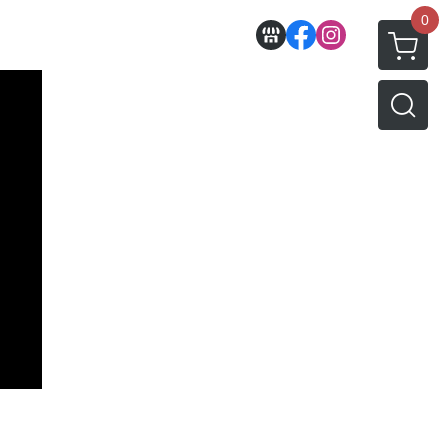
0
收藏
壽屋相關商品
動漫作品區
PVC公仔
景品