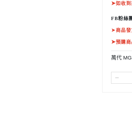
➤
如收到
FB粉絲團
➤
商品發
➤
預購商
萬代 MG
關於
全部商品
付款方式說明
現金積