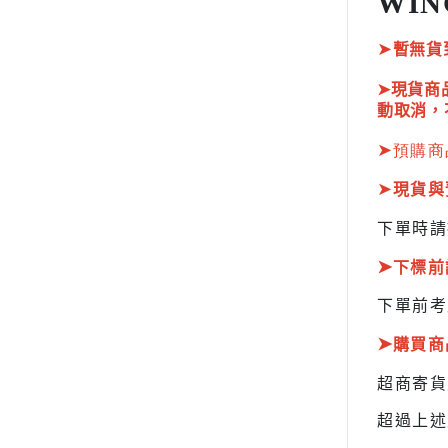
WIN
HOBBY JAPAN 月刊
➤
暫無貨
➤現貨商
動取消，
➤
預購商
➤
現貨與
下單時請
➤
下標前
下單前考
➤
購買商
超商寄
超過上述