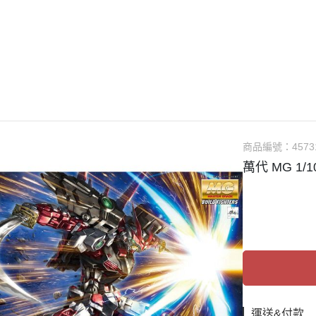
guarts mini
Megahouse
VOLKS 造型村
WCF系列
盒玩、扭蛋
漆料
商品編號：
4573
萬代 MG 1
運送&付款