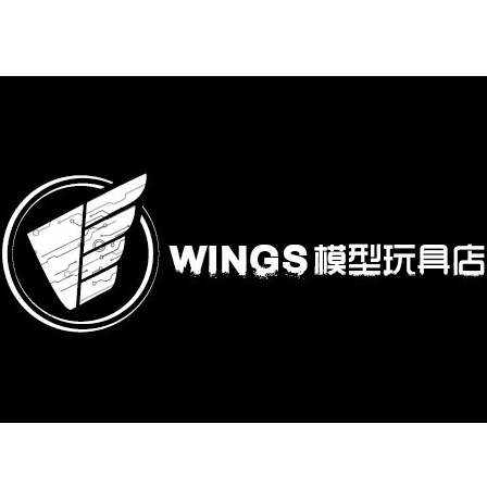
購專區
鋼彈模型
萬代其他類組裝模型
可動收藏/可動公仔
合金可動