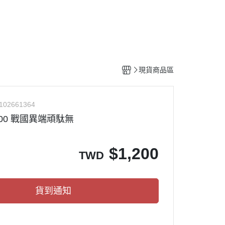
工具
水貼紙
模型專用支架
HOBBY JAPAN 月刊
現貨商品區
102661364
/100 戰國異端頑駄無
$
1,200
TWD
貨到通知