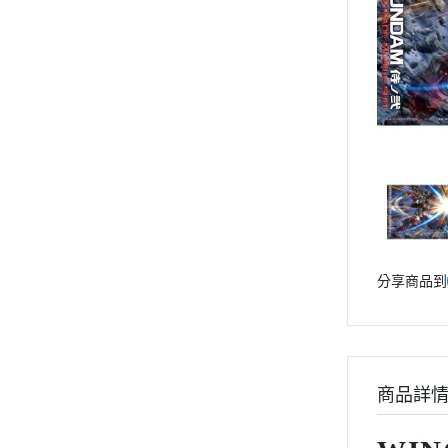
動漫作品區
PVC公仔
景品
GSC 好微笑
摩動核組裝模型
Figuarts ZERO
Figuarts mini
Megahouse
VOLKS 造型村
分享商品到
WCF系列
盒玩、扭蛋
漆料工具
水貼紙
商品詳
模型專用支架