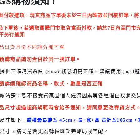
GS購物須知 :
到付款選項，現貨商品下單後未於三日內匯款並回覆訂單，將
品下單後，若選取實體門市取貨當面付款，請於7日內至門市
不另行通知
品出貨月份不同請分開下單
預購商品請勿合併於同一張訂單。
提供正確購買資訊 (Email務必填寫正確，建議使用gmai
請詳細確認商品名稱、款式、數量是否正確
慮清楚，恕不接受買家因個人經濟因素
等各種理由取消交
品尺寸超過超商規範時會給予
通知，請同意更改寄貨方式
貨尺寸如下
:
體積最長邊
≦
45cm，長+寬+高 合計
≦
105cm，
尺寸，請同意變更為
轉帳匯款完
郵局或
宅配
。