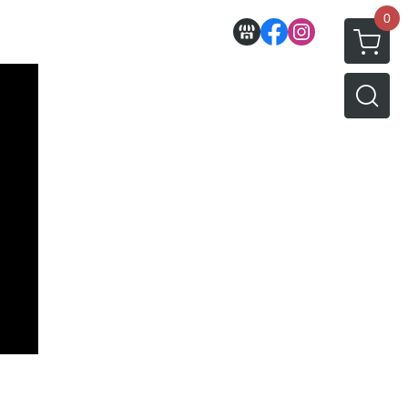
0
收藏
壽屋相關商品
動漫作品區
PVC公仔
景品