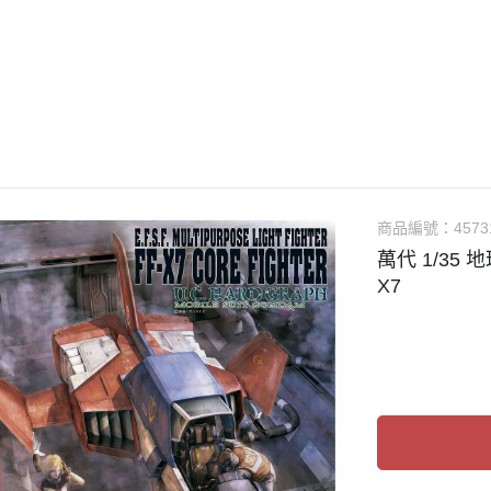
guarts mini
Megahouse
VOLKS 造型村
WCF系列
盒玩、扭蛋
漆料
商品編號：
4573
萬代 1/35
X7