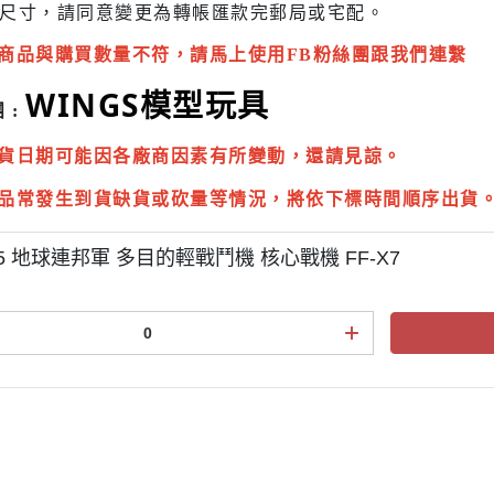
尺寸，請同意變更為
轉帳匯款完
郵局或
宅配
。
商品與購買數量不符，請馬上使用FB粉絲團跟我們連繫
WINGS模型玩具
 :
貨日期可能因各廠商因素有所變動，還請見諒。
品常發生到貨缺貨或砍量等情況，將依下標時間順序出貨
35 地球連邦軍 多目的輕戰鬥機 核心戰機 FF-X7