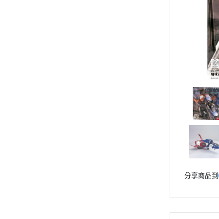
動漫作品區
PVC公仔
景品
GSC 好微笑
摩動核組裝模型
Figuarts ZERO
Figuarts mini
Megahouse
VOLKS 造型村
WCF系列
盒玩、扭蛋
漆料工具
分享商品到
水貼紙
模型專用支架