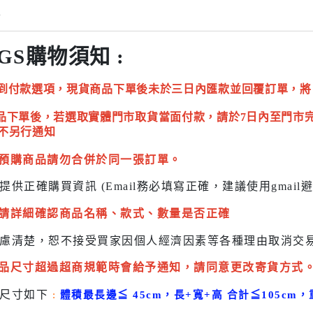
情
GS購物須知 :
到付款選項，現貨商品下單後未於三日內匯款並回覆訂單，將
品下單後，若選取實體門市取貨當面付款，請於7日內至門市
不另行通知
預購商品請勿合併於同一張訂單。
提供正確購買資訊 (Email務必填寫正確，建議使用gmai
請詳細確認商品名稱、款式、數量是否正確
慮清楚，恕不接受買家因個人經濟因素
等各種理由取消交
品尺寸超過超商規範時會給予
通知，請同意更改寄貨方式
貨尺寸如下
:
體積最長邊
≦
45cm，長+寬+高 合計
≦
105cm，