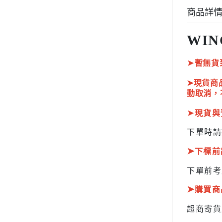
HOBBY JAPAN 月刊
商品詳
WIN
➤
暫無貨
➤現貨商
動取消，
➤
現貨與
下單時請
➤
下標前
下單前考
➤
購買商
超商寄