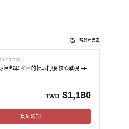
工具
水貼紙
模型專用支架
HOBBY JAPAN 月刊
現貨商品區
102652782
 地球連邦軍 多目的輕戰鬥機 核心戰機 FF-
$
1,180
TWD
貨到通知