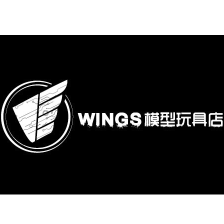
購專區
鋼彈模型
萬代其他類組裝模型
可動收藏/可動公仔
合金可動