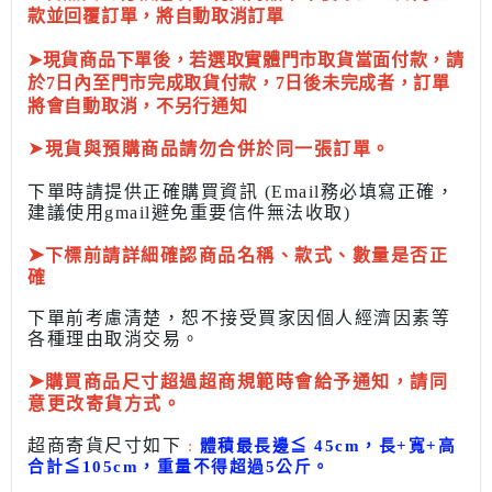
款並回覆訂單，將自動取消訂單
➤現貨商品下單後，若選取實體門市取貨當面付款，請
於7日內至門市完成取貨付款，7日後未完成者，訂單
將會自動取消，不另行通知
➤
現貨與預購商品請勿合併於同一張訂單。
下單時請提供正確購買資訊 (Email務必填寫正確，
建議使用gmail避免重要信件無法收取)
➤
下標前
請詳細確認商品名稱、款式、數量是否正
確
下單前考慮清楚，恕不接受買家因個人經濟因素
等
各種理由取消交易。
➤
購買商品尺寸超過超商規範時會給予
通知，請同
意更改寄貨方式。
超商寄貨尺寸如下
:
體積最長邊
≦
45cm，長+寬+高
合計
≦
105cm，
重量不得超過5公斤
。