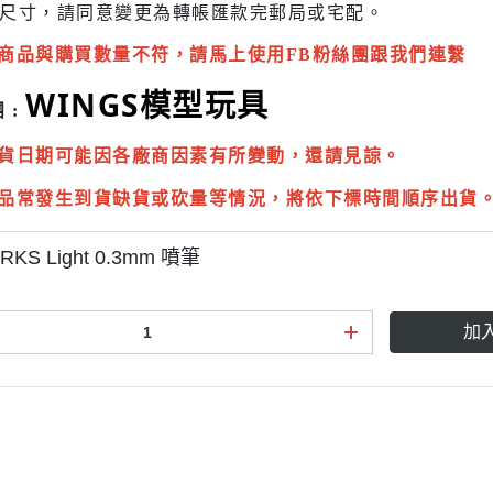
尺寸，請同意變更為
轉帳匯款完
郵局或
宅配
。
商品與購買數量不符，請馬上使用FB粉絲團跟我們連繫
WINGS模型玩具
 :
貨日期可能因各廠商因素有所變動，還請見諒。
品常發生到貨缺貨或砍量等情況，將依下標時間順序出貨
KS Light 0.3mm 噴筆
加