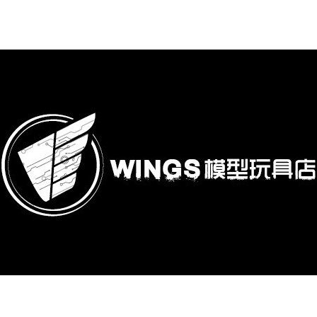
購專區
鋼彈模型
萬代其他類組裝模型
可動收藏/可動公仔
合金可動