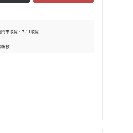
體門市取貨
7-11取貨
帳匯款