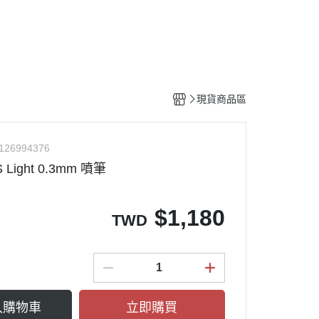
工具
水貼紙
模型專用支架
HOBBY JAPAN 月刊
現貨商品區
126994376
Light 0.3mm 噴筆
$
1,180
TWD
入購物車
立即購買