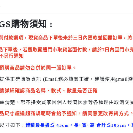
情
GS購物須知 :
到付款選項，現貨商品下單後未於三日內匯款並回覆訂單，將
品下單後，若選取實體門市取貨當面付款，請於7日內至門市
不另行通知
預購商品請勿合併於同一張訂單。
提供正確購買資訊 (Email務必填寫正確，建議使用gmai
請詳細確認商品名稱、款式、數量是否正確
慮清楚，恕不接受買家因個人經濟因素
等各種理由取消交
品尺寸超過超商規範時會給予
通知，請同意更改寄貨方式
貨尺寸如下
:
體積最長邊
≦
45cm，長+寬+高 合計
≦
105cm，