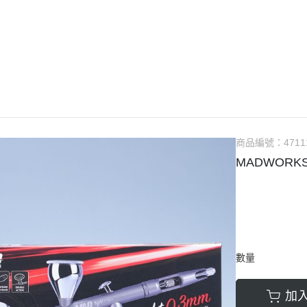
guarts mini
Megahouse
VOLKS 造型村
WCF系列
盒玩、扭蛋
漆料
商品編號：
4711
MADWORKS 
數量
加