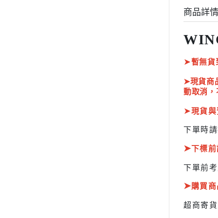
HOBBY JAPAN 月刊
商品詳
WIN
➤
暫無貨
➤現貨商
動取消，
➤
現貨與
下單時請
➤
下標前
下單前考
➤
購買商
超商寄