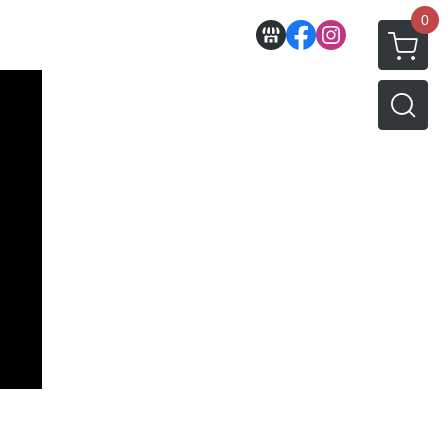
0
收藏
壽屋相關商品
動漫作品區
PVC公仔
景品