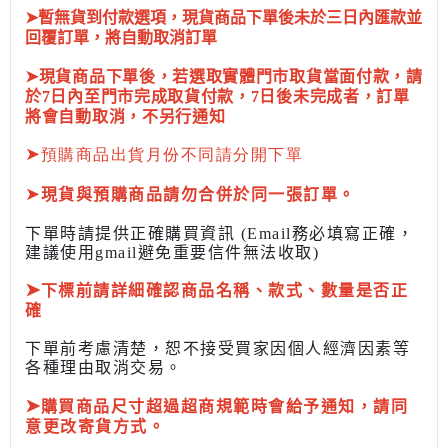
➤暫無貨到付款選項，現貨商品下單後未於三日內匯款並
回覆訂單，將自動取消訂單
➤現貨商品下單後，若選取實體門市取貨當面付款，請
於7日內至門市完成取貨付款，7日後未完成者，訂單
將會自動取消，不另行通知
➤
預購商品出貨月份不同請分開下單
➤
現貨與預購商品請勿合併於同一張訂單。
下單時請提供正確購買資訊 (Email務必填寫正確，
建議使用gmail避免重要信件無法收取)
➤
下標前
請詳細確認商品名稱、款式、數量是否正
確
下單前考慮清楚，恕不接受買家因個人經濟因素
等
各種理由取消交易。
➤
購買商品尺寸超過超商規範時會給予
通知，請同
意更改寄貨方式。