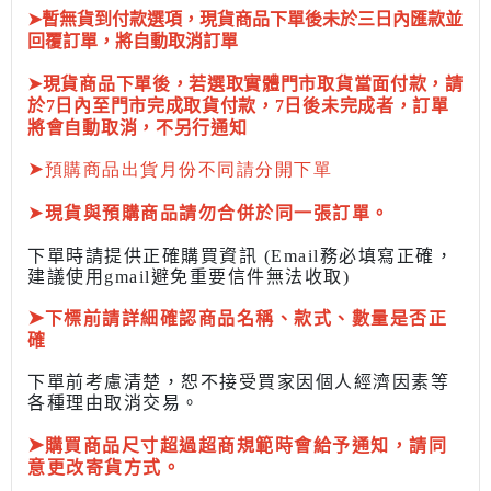
➤暫無貨到付款選項，現貨商品下單後未於三日內匯款並
回覆訂單，將自動取消訂單
➤現貨商品下單後，若選取實體門市取貨當面付款，請
於7日內至門市完成取貨付款，7日後未完成者，訂單
將會自動取消，不另行通知
➤
預購商品出貨月份不同請分開下單
➤
現貨與預購商品請勿合併於同一張訂單。
下單時請提供正確購買資訊 (Email務必填寫正確，
建議使用gmail避免重要信件無法收取)
➤
下標前
請詳細確認商品名稱、款式、數量是否正
確
下單前考慮清楚，恕不接受買家因個人經濟因素
等
各種理由取消交易。
➤
購買商品尺寸超過超商規範時會給予
通知，請同
意更改寄貨方式。