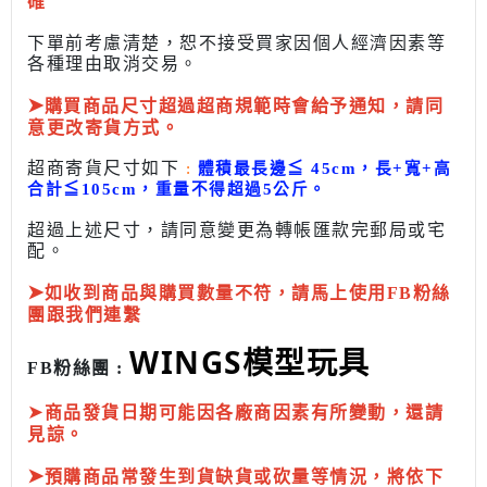
確
下單前考慮清楚，恕不接受買家因個人經濟因素
等
各種理由取消交易。
➤
購買商品尺寸超過超商規範時會給予
通知，請同
意更改寄貨方式。
超商寄貨尺寸如下
:
體積最長邊
≦
45cm，長+寬+高
合計
≦
105cm，
重量不得超過5公斤
。
超過上述尺寸，請同意變更為
轉帳匯款完
郵局或
宅
配
。
➤
如收到商品與購買數量不符，請馬上使用FB粉絲
團跟我們連繫
WINGS模型玩具
FB粉絲團 :
➤
商品發貨日期可能因各廠商因素有所變動，還請
見諒。
➤
預購商品常發生到貨缺貨或砍量等情況，將依下