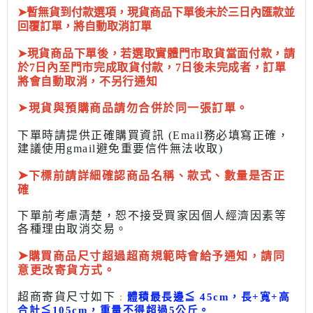
➤暫無貨到付款選項，現貨商品下單後未於三日內匯款並
回覆訂單，將自動取消訂單
➤現貨商品下單後，若選取實體門市取貨當面付款，請
於7日內至門市完成取貨付款，7日後未完成者，訂單
將會自動取消，不另行通知
➤
現貨與預購商品請勿合併於同一張訂單。
下單時請提供正確購買資訊 (Email務必填寫正確，
建議使用gmail避免重要信件無法收取)
➤
下標前
請詳細確認商品名稱、款式、數量是否正
確
下單前考慮清楚，恕不接受買家因個人經濟因素
等
各種理由取消交易。
➤
購買商品尺寸超過超商規範時會給予
通知，請同
意更改寄貨方式。
超商寄貨尺寸如下
:
體積最長邊
≦
45cm，長+寬+高
合計
≦
105cm，
重量不得超過5公斤
。