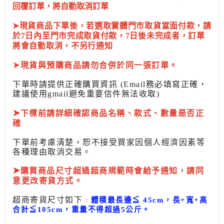
回覆訂單，將自動取消訂單
➤現貨商品下單後，若選取實體門市取貨當面付款，請
於7日內至門市完成取貨付款，7日後未完成者，訂單
將會自動取消，不另行通知
➤
現貨與預購商品請勿合併於同一張訂單。
下單時請提供正確購買資訊 (Email務必填寫正確，
建議使用gmail避免重要信件無法收取)
➤
下標前
請詳細確認商品名稱、款式、數量是否正
確
下單前考慮清楚，恕不接受買家因個人經濟因素
等
各種理由取消交易。
➤
購買商品尺寸超過超商規範時會給予
通知，請同
意更改寄貨方式。
超商寄貨尺寸如下
:
體積最長邊
≦
45cm，長+寬+高
合計
≦
105cm，
重量不得超過5公斤
。