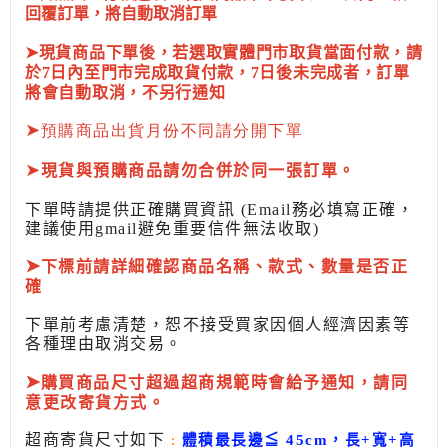
回覆訂單，將自動取消訂單
➤現貨商品下單後，若選取實體門市取貨當面付款，請
於7日內至門市完成取貨付款，7日後未完成者，訂單
將會自動取消，不另行通知
➤
預購商品出貨月份不同請分開下單
➤
現貨與預購商品請勿合併於同一張訂單。
下單時請提供正確購買資訊 (Email務必填寫正確，
建議使用gmail避免重要信件無法收取)
➤
下標前
請詳細確認商品名稱、款式、數量是否正
確
下單前考慮清楚，恕不接受買家因個人經濟因素
等
各種理由取消交易。
➤
購買商品尺寸超過超商規範時會給予
通知，請同
意更改寄貨方式。
超商寄貨尺寸如下
:
體積最長邊
≦
45cm，長+寬+高