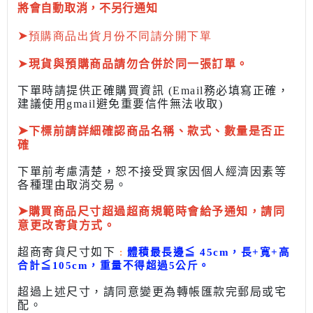
將會自動取消，不另行通知
➤
預購商品出貨月份不同請分開下單
➤
現貨與預購商品請勿合併於同一張訂單。
下單時請提供正確購買資訊 (Email務必填寫正確，
建議使用gmail避免重要信件無法收取)
➤
下標前
請詳細確認商品名稱、款式、數量是否正
確
下單前考慮清楚，恕不接受買家因個人經濟因素
等
各種理由取消交易。
➤
購買商品尺寸超過超商規範時會給予
通知，請同
意更改寄貨方式。
超商寄貨尺寸如下
:
體積最長邊
≦
45cm，長+寬+高
合計
≦
105cm，
重量不得超過5公斤
。
超過上述尺寸，請同意變更為
轉帳匯款完
郵局或
宅
配
。