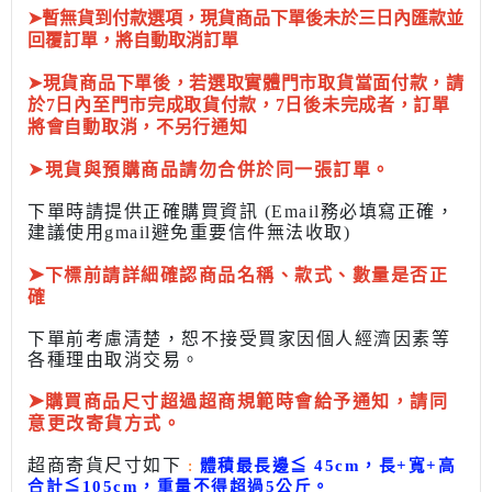
➤暫無貨到付款選項，現貨商品下單後未於三日內匯款並
回覆訂單，將自動取消訂單
➤現貨商品下單後，若選取實體門市取貨當面付款，請
於7日內至門市完成取貨付款，7日後未完成者，訂單
將會自動取消，不另行通知
➤
現貨與預購商品請勿合併於同一張訂單。
下單時請提供正確購買資訊 (Email務必填寫正確，
建議使用gmail避免重要信件無法收取)
➤
下標前
請詳細確認商品名稱、款式、數量是否正
確
下單前考慮清楚，恕不接受買家因個人經濟因素
等
各種理由取消交易。
➤
購買商品尺寸超過超商規範時會給予
通知，請同
意更改寄貨方式。
超商寄貨尺寸如下
:
體積最長邊
≦
45cm，長+寬+高
合計
≦
105cm，
重量不得超過5公斤
。