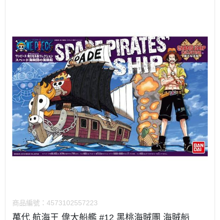
商品編號：
4573102557223
萬代 航海王 偉大船艦 #12 黑桃海賊團 海賊船