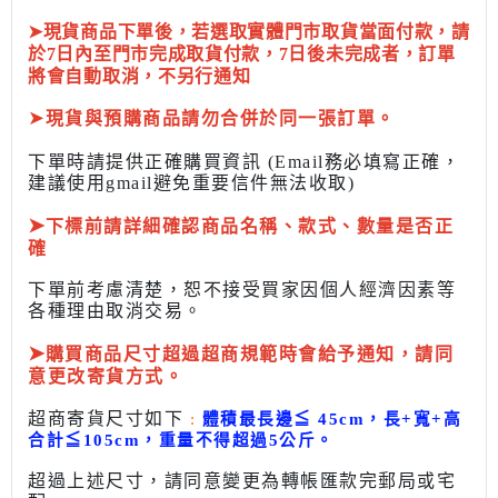
➤現貨商品下單後，若選取實體門市取貨當面付款，請
於7日內至門市完成取貨付款，7日後未完成者，訂單
將會自動取消，不另行通知
➤
現貨與預購商品請勿合併於同一張訂單。
下單時請提供正確購買資訊 (Email務必填寫正確，
建議使用gmail避免重要信件無法收取)
➤
下標前
請詳細確認商品名稱、款式、數量是否正
確
下單前考慮清楚，恕不接受買家因個人經濟因素
等
各種理由取消交易。
➤
購買商品尺寸超過超商規範時會給予
通知，請同
意更改寄貨方式。
超商寄貨尺寸如下
:
體積最長邊
≦
45cm，長+寬+高
合計
≦
105cm，
重量不得超過5公斤
。
超過上述尺寸，請同意變更為
轉帳匯款完
郵局或
宅