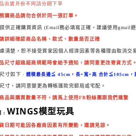
品出貨月份不同請分開下單
預購商品請勿合併於同一張訂單。
提供正確購買資訊 (Email務必填寫正確，建議使用gmai
請詳細確認商品名稱、款式、數量是否正確
慮清楚，恕不接受買家因個人經濟因素
等各種理由取消交
品尺寸超過超商規範時會給予
通知，請同意更改寄貨方式
貨尺寸如下
:
體積最長邊
≦
45cm，長+寬+高 合計
≦
105cm，
尺寸，請同意變更為
轉帳匯款完
郵局或
宅配
。
商品與購買數量不符，請馬上使用FB粉絲團跟我們連繫
WINGS模型玩具
 :
貨日期可能因各廠商因素有所變動，還請見諒。