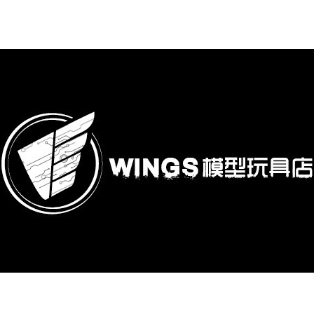
購專區
鋼彈模型
萬代其他類組裝模型
可動收藏/可動公仔
合金可動