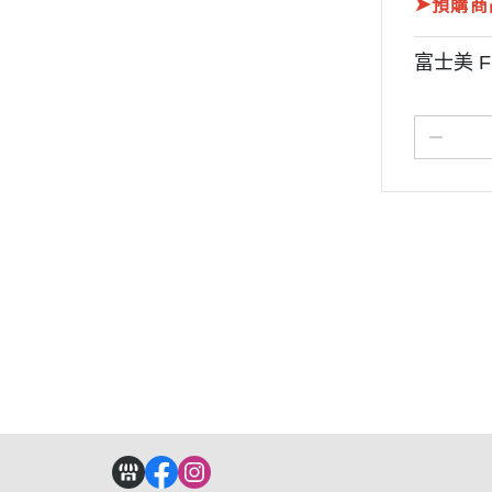
➤
預購商
富士美 F
關於
全部商品
付款方式說明
現金積
聯絡我們
訂單查詢
寄送方式說明
隱私
部落格
訂單相關說明
售後服務說明