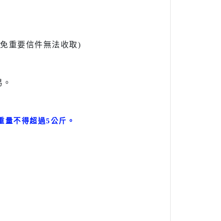
l避免重要信件無法收取)
易。
。
重量不得超過5公斤
。