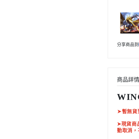
動漫作品區
PVC公仔
景品
GSC 好微笑
分享商品到
摩動核組裝模型
Figuarts ZERO
Figuarts mini
Megahouse
商品詳
VOLKS 造型村
WCF系列
WIN
盒玩、扭蛋
➤
暫無貨
漆料工具
水貼紙
➤現貨商
模型專用支架
動取消，