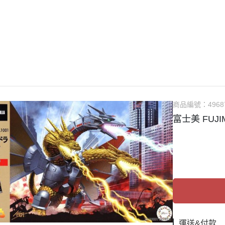
guarts mini
Megahouse
VOLKS 造型村
WCF系列
盒玩、扭蛋
漆料
商品編號：
4968
富士美 FUJ
運送&付款