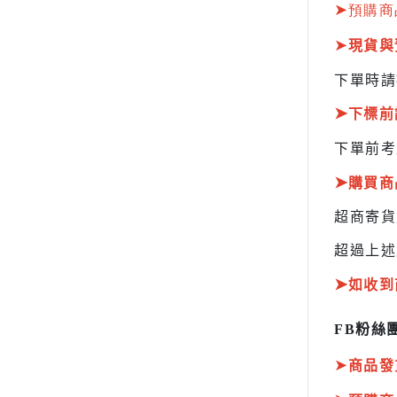
HOBBY JAPAN 月刊
➤
預購商
➤
現貨與
下單時請
➤
下標前
下單前考
➤
購買商
超商寄
超過上述
➤
如收到
FB粉絲團
➤
商品發