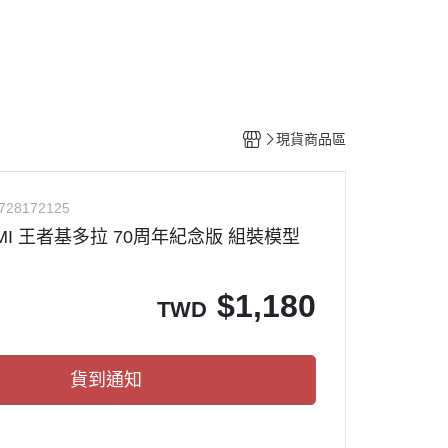
工具
水貼紙
模型專用支架
HOBBY JAPAN 月刊
現貨商品區
728172125
IMI 王者基多拉 70周年紀念版 組裝模型
$
1,180
TWD
貨到通知