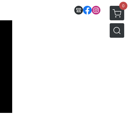
0
收藏
壽屋相關商品
動漫作品區
PVC公仔
景品